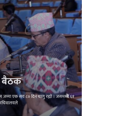
 बैठक
म जम्मा एक सय ८० दिन चालु रह्यो । जसमध्ये ६१
 सचिवालयले