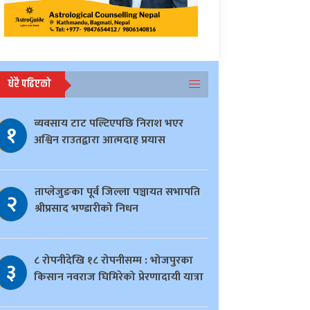
धेरै पढिएको
व्यवसाय टाट पल्टिएपछि निराश भएर
१
अश्विन राउतद्वारा आत्मदाह प्रयास
ताप्लेजुङका पूर्व जिल्ला पञ्चायत सभापति
२
श्रीप्रसाद भण्डारीको निधन
८ रोपनीदेखि १८ रोपनीसम्म : भोजपुरका
३
किसान नवराज घिमिरेको प्रेरणादायी यात्रा