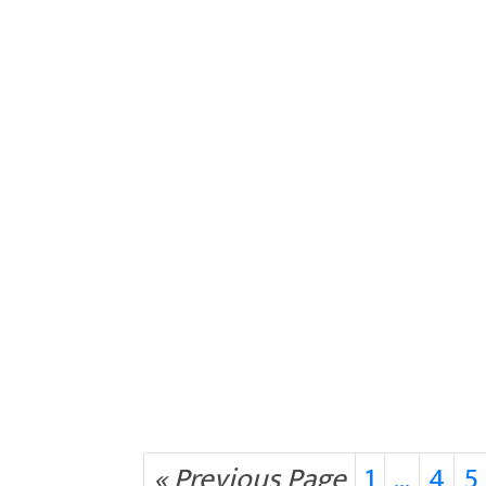
« Previous Page
1
…
4
5