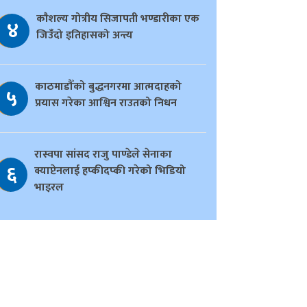
काैशल्य गोत्रीय सिजापती भण्डारीका एक
४
जिउँदो इतिहासको अन्त्य
काठमाडौँको बुद्धनगरमा आत्मदाहको
५
प्रयास गरेका आश्विन राउतको निधन
रास्वपा सांसद राजु पाण्डेले सेनाका
६
क्याप्टेनलाई हप्कीदप्की गरेको भिडियो
भाइरल