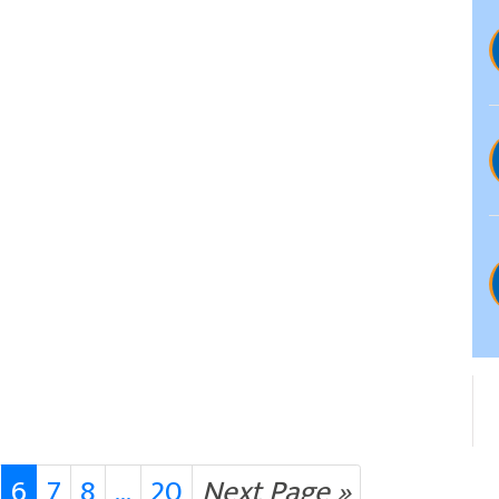
6
7
8
...
20
Next Page »