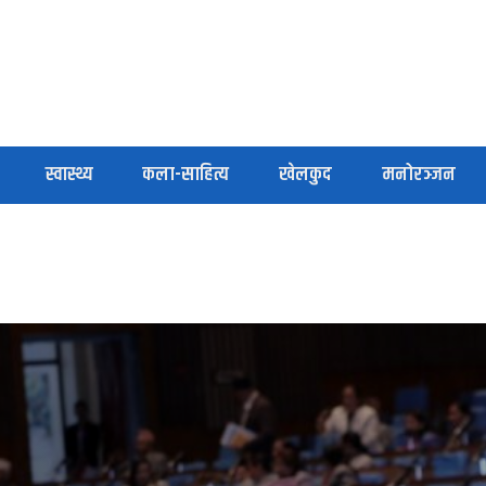
स्वास्थ्य
कला-साहित्य
खेलकुद
मनोरञ्जन