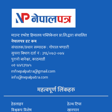
माउन्ट एभरेष्ट हिमालय पब्लिकेशन प्रा.लि.द्वारा संचालित
नेपालपत्र डट कम
संचालक/प्रधान सम्पादक : गोपाल भण्डारी
सुचना बिभाग दर्ता नं : ३९६/०७३-०७४
पुरानो बानेश्वर, काठमाडौं
०१-४४९३९७५
mfnepalpatra@gmail.com
info@nepalpatra.com
महत्वपूर्ण लिंकहरु
हेडलाइन
हेल्थ टिप्स
विश्वकप विशेष
खानपान