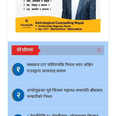
धेरै पढिएको
व्यवसाय टाट पल्टिएपछि निराश भएर अश्विन
१
राउतद्वारा आत्मदाह प्रयास
ताप्लेजुङका पूर्व जिल्ला पञ्चायत सभापति श्रीप्रसाद
२
भण्डारीको निधन