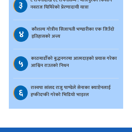
८ रोपनीदेखि १८ रोपनीसम्म : भोजपुरका किसान
३
नवराज घिमिरेको प्रेरणादायी यात्रा
काैशल्य गोत्रीय सिजापती भण्डारीका एक जिउँदो
४
इतिहासको अन्त्य
काठमाडौँको बुद्धनगरमा आत्मदाहको प्रयास गरेका
५
आश्विन राउतको निधन
रास्वपा सांसद राजु पाण्डेले सेनाका क्याप्टेनलाई
६
हप्कीदप्की गरेको भिडियो भाइरल