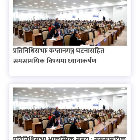
प्रतिनिधिसभाः कप्तानगञ्ज घटनासहित
समसामयिक विषयमा ध्यानाकर्षण
प्रतिनिधिसभा आकस्मिक समय : समसामयिक