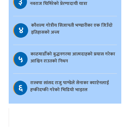
३
नवराज घिमिरेको प्रेरणादायी यात्रा
काैशल्य गोत्रीय सिजापती भण्डारीका एक जिउँदो
४
इतिहासको अन्त्य
काठमाडौँको बुद्धनगरमा आत्मदाहको प्रयास गरेका
५
आश्विन राउतको निधन
रास्वपा सांसद राजु पाण्डेले सेनाका क्याप्टेनलाई
६
हप्कीदप्की गरेको भिडियो भाइरल