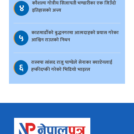
काैशल्य गोत्रीय सिजापती भण्डारीका एक जिउँदो
४
इतिहासको अन्त्य
काठमाडौँको बुद्धनगरमा आत्मदाहको प्रयास गरेका
५
आश्विन राउतको निधन
रास्वपा सांसद राजु पाण्डेले सेनाका क्याप्टेनलाई
६
हप्कीदप्की गरेको भिडियो भाइरल