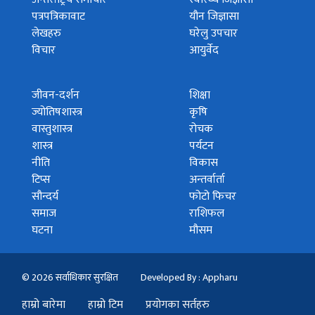
पत्रपत्रिकावाट
यौन जिज्ञासा
लेखहरु
घरेलु उपचार
विचार
आयुर्वेद
जीवन-दर्शन
शिक्षा
ज्योतिषशास्त्र
कृषि
वास्तुशास्त्र
रोचक
शास्त्र
पर्यटन
नीति
विकास
टिप्स
अन्तर्वार्ता
सौन्दर्य
फोटो फिचर
समाज
राशिफल
घटना
मौसम
© 2026 सर्वाधिकार सुरक्षित
Developed By : Appharu
हाम्रो बारेमा
हाम्रो टिम
प्रयोगका सर्तहरु