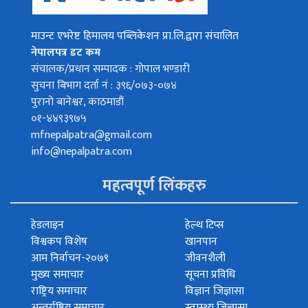
माउन्ट एभरेष्ट हिमालय पब्लिकेशन प्रा.लि.द्वारा संचालित
नेपालपत्र डट कम
संचालक/प्रधान सम्पादक : गोपाल भण्डारी
सुचना बिभाग दर्ता नं : ३९६/०७३-०७४
पुरानो बानेश्वर, काठमाडौं
०१-४४९३९७५
mfnepalpatra@gmail.com
info@nepalpatra.com
महत्वपूर्ण लिंकहरु
हेडलाइन
हेल्थ टिप्स
विश्वकप विशेष
खानपान
आम निर्वाचन-२०७९
जीवनशैली
मुख्य समाचार
सूचना प्रविधि
राष्ट्रिय समाचार
विज्ञान जिज्ञासा
अन्तर्राष्ट्रिय समाचार
स्वास्थ्य जिज्ञासा