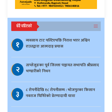
धेरै पढिएको
व्यवसाय टाट पल्टिएपछि निराश भएर अश्विन
१
राउतद्वारा आत्मदाह प्रयास
ताप्लेजुङका पूर्व जिल्ला पञ्चायत सभापति श्रीप्रसाद
२
भण्डारीको निधन
८ रोपनीदेखि १८ रोपनीसम्म : भोजपुरका किसान
३
नवराज घिमिरेको प्रेरणादायी यात्रा