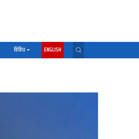
विविध
ENGLISH