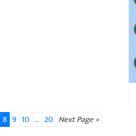
8
9
10
...
20
Next Page »