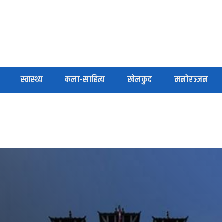
स्वास्थ्य
कला-साहित्य
खेलकुद
मनोरञ्जन