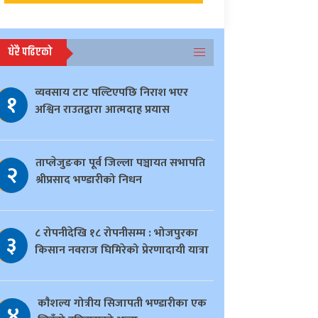
धेरै पढिएको
व्यवसाय टाट पल्टिएपछि निराश भएर
१
अश्विन राउतद्वारा आत्मदाह प्रयास
ताप्लेजुङका पूर्व जिल्ला पञ्चायत सभापति
२
श्रीप्रसाद भण्डारीको निधन
८ रोपनीदेखि १८ रोपनीसम्म : भोजपुरका
३
किसान नवराज घिमिरेको प्रेरणादायी यात्रा
काैशल्य गोत्रीय सिजापती भण्डारीका एक
४