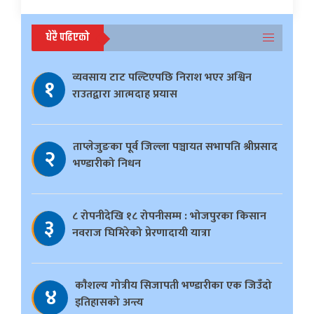
धेरै पढिएको
व्यवसाय टाट पल्टिएपछि निराश भएर अश्विन
१
राउतद्वारा आत्मदाह प्रयास
ताप्लेजुङका पूर्व जिल्ला पञ्चायत सभापति श्रीप्रसाद
२
भण्डारीको निधन
८ रोपनीदेखि १८ रोपनीसम्म : भोजपुरका किसान
३
नवराज घिमिरेको प्रेरणादायी यात्रा
काैशल्य गोत्रीय सिजापती भण्डारीका एक जिउँदो
४
इतिहासको अन्त्य