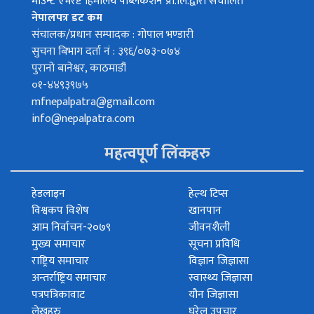
माउन्ट एभरेष्ट हिमालय पब्लिकेशन प्रा.लि.द्वारा संचालित
नेपालपत्र डट कम
संचालक/प्रधान सम्पादक : गोपाल भण्डारी
सुचना बिभाग दर्ता नं : ३९६/०७३-०७४
पुरानो बानेश्वर, काठमाडौं
०१-४४९३९७५
mfnepalpatra@gmail.com
info@nepalpatra.com
महत्वपूर्ण लिंकहरु
हेडलाइन
हेल्थ टिप्स
विश्वकप विशेष
खानपान
आम निर्वाचन-२०७९
जीवनशैली
मुख्य समाचार
सूचना प्रविधि
राष्ट्रिय समाचार
विज्ञान जिज्ञासा
अन्तर्राष्ट्रिय समाचार
स्वास्थ्य जिज्ञासा
पत्रपत्रिकावाट
यौन जिज्ञासा
लेखहरु
घरेलु उपचार