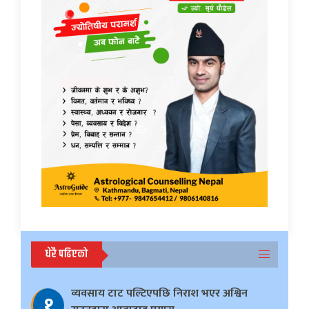
धेरै पढिएको
व्यवसाय टाट पल्टिएपछि निराश भएर अश्विन
१