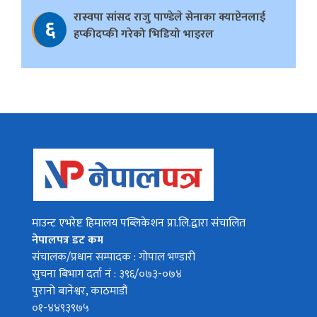
रास्वपा सांसद राजु पाण्डेले सेनाका क्याप्टेनलाई
६
हप्कीदप्की गरेको भिडियो भाइरल
माउन्ट एभरेष्ट हिमालय पब्लिकेशन प्रा.लि.द्वारा संचालित
नेपालपत्र डट कम
संचालक/प्रधान सम्पादक : गोपाल भण्डारी
सुचना बिभाग दर्ता नं : ३९६/०७३-०७४
पुरानो बानेश्वर, काठमाडौं
०१-४४९३९७५