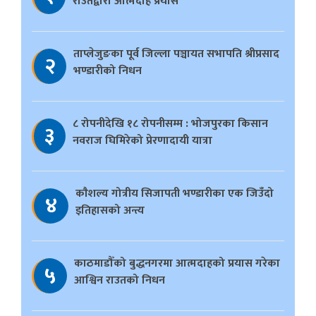
राउतद्वारा आत्मदाह प्रयास
ताप्लेजुङका पूर्व जिल्ला पञ्चायत सभापति श्रीप्रसाद
२
भण्डारीको निधन
८ रोपनीदेखि १८ रोपनीसम्म : भोजपुरका किसान
३
नवराज घिमिरेको प्रेरणादायी यात्रा
काैशल्य गोत्रीय सिजापती भण्डारीका एक जिउँदो
४
इतिहासको अन्त्य
काठमाडौँको बुद्धनगरमा आत्मदाहको प्रयास गरेका
५
आश्विन राउतको निधन