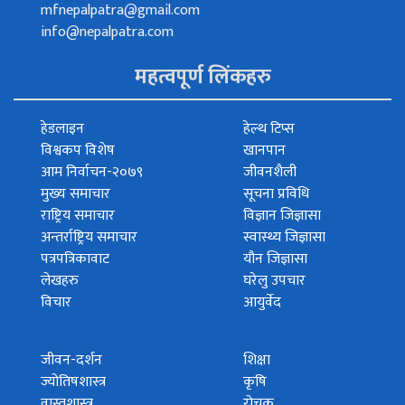
mfnepalpatra@gmail.com
info@nepalpatra.com
महत्वपूर्ण लिंकहरु
हेडलाइन
हेल्थ टिप्स
विश्वकप विशेष
खानपान
आम निर्वाचन-२०७९
जीवनशैली
मुख्य समाचार
सूचना प्रविधि
राष्ट्रिय समाचार
विज्ञान जिज्ञासा
अन्तर्राष्ट्रिय समाचार
स्वास्थ्य जिज्ञासा
पत्रपत्रिकावाट
यौन जिज्ञासा
लेखहरु
घरेलु उपचार
विचार
आयुर्वेद
जीवन-दर्शन
शिक्षा
ज्योतिषशास्त्र
कृषि
वास्तुशास्त्र
रोचक