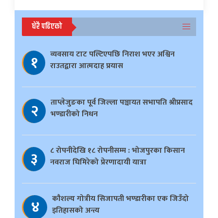
धेरै पढिएको
व्यवसाय टाट पल्टिएपछि निराश भएर अश्विन
१
राउतद्वारा आत्मदाह प्रयास
ताप्लेजुङका पूर्व जिल्ला पञ्चायत सभापति श्रीप्रसाद
२
भण्डारीको निधन
८ रोपनीदेखि १८ रोपनीसम्म : भोजपुरका किसान
३
नवराज घिमिरेको प्रेरणादायी यात्रा
काैशल्य गोत्रीय सिजापती भण्डारीका एक जिउँदो
४
इतिहासको अन्त्य