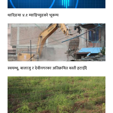
धादिङमा ४.१ म्याग्निच्युडको भूकम्प
स्वयम्भू, बालाजु र देवीनगरका अतिक्रमित वस्ती हटाइँदै