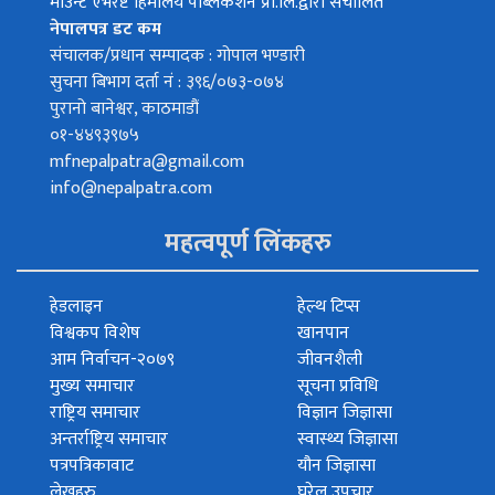
माउन्ट एभरेष्ट हिमालय पब्लिकेशन प्रा.लि.द्वारा संचालित
नेपालपत्र डट कम
संचालक/प्रधान सम्पादक : गोपाल भण्डारी
सुचना बिभाग दर्ता नं : ३९६/०७३-०७४
पुरानो बानेश्वर, काठमाडौं
०१-४४९३९७५
mfnepalpatra@gmail.com
info@nepalpatra.com
महत्वपूर्ण लिंकहरु
हेडलाइन
हेल्थ टिप्स
विश्वकप विशेष
खानपान
आम निर्वाचन-२०७९
जीवनशैली
मुख्य समाचार
सूचना प्रविधि
राष्ट्रिय समाचार
विज्ञान जिज्ञासा
अन्तर्राष्ट्रिय समाचार
स्वास्थ्य जिज्ञासा
पत्रपत्रिकावाट
यौन जिज्ञासा
लेखहरु
घरेलु उपचार