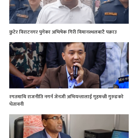
छुटेर विराटनगर पुगेका अभिषेक गिरी विमानस्थलबाटै पक्राउ
रगतमाथि राजनीति नगर्न जेनजी अभियन्तालाई गृहमन्त्री गुरुङको
चेतावनी