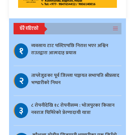
धेरै पढिएको
व्यवसाय टाट पल्टिएपछि निराश भएर अश्विन
१
राउतद्वारा आत्मदाह प्रयास
ताप्लेजुङका पूर्व जिल्ला पञ्चायत सभापति श्रीप्रसाद
२
भण्डारीको निधन
८ रोपनीदेखि १८ रोपनीसम्म : भोजपुरका किसान
३
नवराज घिमिरेको प्रेरणादायी यात्रा