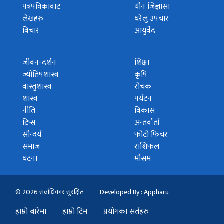
पत्रपत्रिकावाट
यौन जिज्ञासा
लेखहरु
घरेलु उपचार
विचार
आयुर्वेद
जीवन-दर्शन
शिक्षा
ज्योतिषशास्त्र
कृषि
वास्तुशास्त्र
रोचक
शास्त्र
पर्यटन
नीति
विकास
टिप्स
अन्तर्वार्ता
सौन्दर्य
फोटो फिचर
समाज
राशिफल
घटना
मौसम
© 2026 सर्वाधिकार सुरक्षित
Developed By : Appharu
हाम्रो बारेमा
हाम्रो टिम
प्रयोगका सर्तहरु