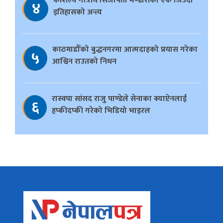
काैशल्य गोत्रीय सिजापती भण्डारीका एक जिउँदो
४
इतिहासको अन्त्य
काठमाडौँको बुद्धनगरमा आत्मदाहको प्रयास गरेका
५
आश्विन राउतको निधन
रास्वपा सांसद राजु पाण्डेले सेनाका क्याप्टेनलाई
६
हप्कीदप्की गरेको भिडियो भाइरल