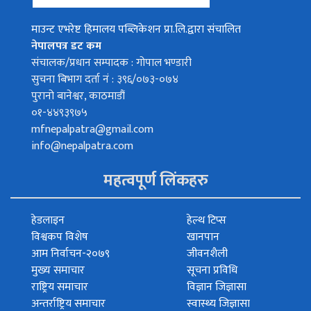
माउन्ट एभरेष्ट हिमालय पब्लिकेशन प्रा.लि.द्वारा संचालित
नेपालपत्र डट कम
संचालक/प्रधान सम्पादक : गोपाल भण्डारी
सुचना बिभाग दर्ता नं : ३९६/०७३-०७४
पुरानो बानेश्वर, काठमाडौं
०१-४४९३९७५
mfnepalpatra@gmail.com
info@nepalpatra.com
महत्वपूर्ण लिंकहरु
हेडलाइन
हेल्थ टिप्स
विश्वकप विशेष
खानपान
आम निर्वाचन-२०७९
जीवनशैली
मुख्य समाचार
सूचना प्रविधि
राष्ट्रिय समाचार
विज्ञान जिज्ञासा
अन्तर्राष्ट्रिय समाचार
स्वास्थ्य जिज्ञासा