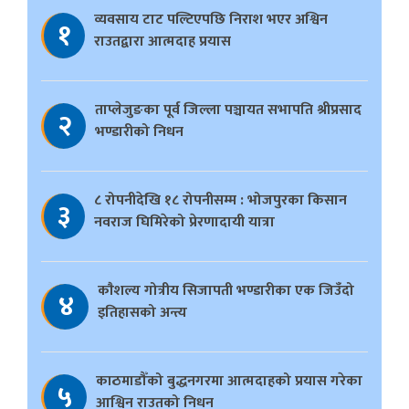
व्यवसाय टाट पल्टिएपछि निराश भएर अश्विन
१
राउतद्वारा आत्मदाह प्रयास
ताप्लेजुङका पूर्व जिल्ला पञ्चायत सभापति श्रीप्रसाद
२
भण्डारीको निधन
८ रोपनीदेखि १८ रोपनीसम्म : भोजपुरका किसान
३
नवराज घिमिरेको प्रेरणादायी यात्रा
काैशल्य गोत्रीय सिजापती भण्डारीका एक जिउँदो
४
इतिहासको अन्त्य
काठमाडौँको बुद्धनगरमा आत्मदाहको प्रयास गरेका
५
आश्विन राउतको निधन