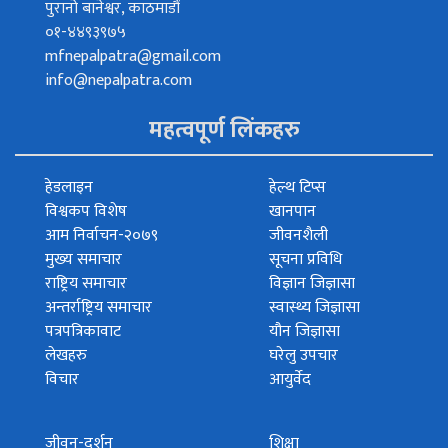
पुरानो बानेश्वर, काठमाडौं
०१-४४९३९७५
mfnepalpatra@gmail.com
info@nepalpatra.com
महत्वपूर्ण लिंकहरु
हेडलाइन
हेल्थ टिप्स
विश्वकप विशेष
खानपान
आम निर्वाचन-२०७९
जीवनशैली
मुख्य समाचार
सूचना प्रविधि
राष्ट्रिय समाचार
विज्ञान जिज्ञासा
अन्तर्राष्ट्रिय समाचार
स्वास्थ्य जिज्ञासा
पत्रपत्रिकावाट
यौन जिज्ञासा
लेखहरु
घरेलु उपचार
विचार
आयुर्वेद
जीवन-दर्शन
शिक्षा