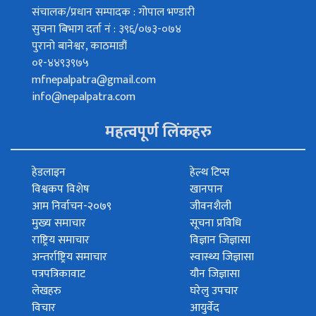
संचालक/प्रधान सम्पादक : गोपाल भण्डारी
सुचना बिभाग दर्ता नं : ३९६/०७३-०७४
पुरानो बानेश्वर, काठमाडौं
०१-४४९३९७५
mfnepalpatra@gmail.com
info@nepalpatra.com
महत्वपूर्ण लिंकहरु
हेडलाइन
हेल्थ टिप्स
विश्वकप विशेष
खानपान
आम निर्वाचन-२०७९
जीवनशैली
मुख्य समाचार
सूचना प्रविधि
राष्ट्रिय समाचार
विज्ञान जिज्ञासा
अन्तर्राष्ट्रिय समाचार
स्वास्थ्य जिज्ञासा
पत्रपत्रिकावाट
यौन जिज्ञासा
लेखहरु
घरेलु उपचार
विचार
आयुर्वेद