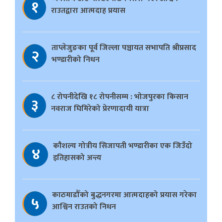
१
राउतद्वारा आत्मदाह प्रयास
ताप्लेजुङका पूर्व जिल्ला पञ्चायत सभापति श्रीप्रसाद
२
भण्डारीको निधन
८ रोपनीदेखि १८ रोपनीसम्म : भोजपुरका किसान
३
नवराज घिमिरेको प्रेरणादायी यात्रा
काैशल्य गोत्रीय सिजापती भण्डारीका एक जिउँदो
४
इतिहासको अन्त्य
काठमाडौँको बुद्धनगरमा आत्मदाहको प्रयास गरेका
५
आश्विन राउतको निधन