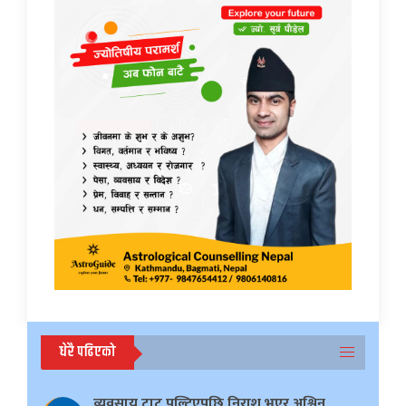
धेरै पढिएको
व्यवसाय टाट पल्टिएपछि निराश भएर अश्विन