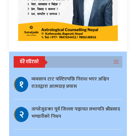
धेरै पढिएको
व्यवसाय टाट पल्टिएपछि निराश भएर अश्विन
१
राउतद्वारा आत्मदाह प्रयास
ताप्लेजुङका पूर्व जिल्ला पञ्चायत सभापति श्रीप्रसाद
२
भण्डारीको निधन