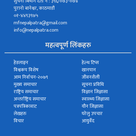
सुचना बिभाग दर्ता नं : ३९६/०७३-०७४
पुरानो बानेश्वर, काठमाडौं
०१-४४९३९७५
mfnepalpatra@gmail.com
info@nepalpatra.com
महत्वपूर्ण लिंकहरु
हेडलाइन
हेल्थ टिप्स
विश्वकप विशेष
खानपान
आम निर्वाचन-२०७९
जीवनशैली
मुख्य समाचार
सूचना प्रविधि
राष्ट्रिय समाचार
विज्ञान जिज्ञासा
अन्तर्राष्ट्रिय समाचार
स्वास्थ्य जिज्ञासा
पत्रपत्रिकावाट
यौन जिज्ञासा
लेखहरु
घरेलु उपचार
विचार
आयुर्वेद