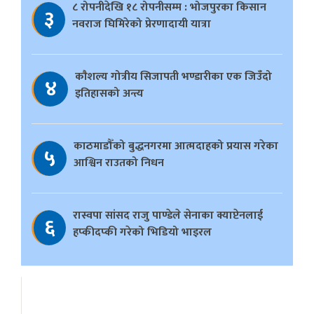
८ रोपनीदेखि १८ रोपनीसम्म : भोजपुरका किसान
३
नवराज घिमिरेको प्रेरणादायी यात्रा
काैशल्य गोत्रीय सिजापती भण्डारीका एक जिउँदो
४
इतिहासको अन्त्य
काठमाडौँको बुद्धनगरमा आत्मदाहको प्रयास गरेका
५
आश्विन राउतको निधन
रास्वपा सांसद राजु पाण्डेले सेनाका क्याप्टेनलाई
६
हप्कीदप्की गरेको भिडियो भाइरल