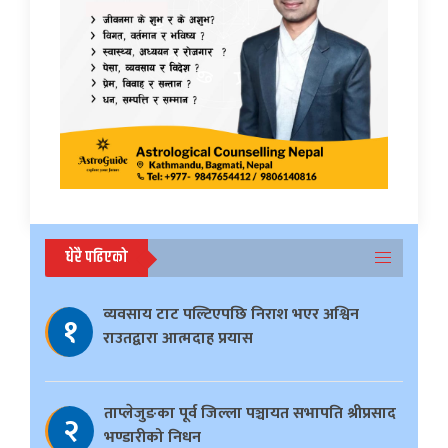
धेरै पढिएको
व्यवसाय टाट पल्टिएपछि निराश भएर अश्विन
१
राउतद्वारा आत्मदाह प्रयास
ताप्लेजुङका पूर्व जिल्ला पञ्चायत सभापति श्रीप्रसाद
२
भण्डारीको निधन