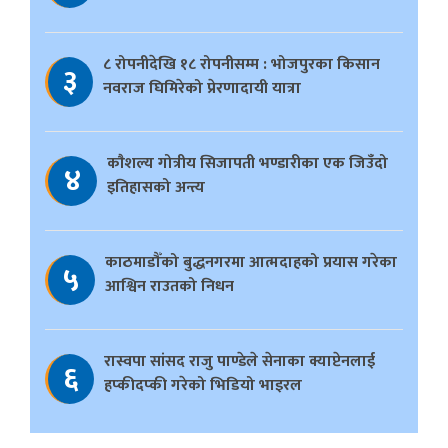
८ रोपनीदेखि १८ रोपनीसम्म : भोजपुरका किसान
३
नवराज घिमिरेको प्रेरणादायी यात्रा
काैशल्य गोत्रीय सिजापती भण्डारीका एक जिउँदो
४
इतिहासको अन्त्य
काठमाडौँको बुद्धनगरमा आत्मदाहको प्रयास गरेका
५
आश्विन राउतको निधन
रास्वपा सांसद राजु पाण्डेले सेनाका क्याप्टेनलाई
६
हप्कीदप्की गरेको भिडियो भाइरल