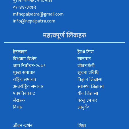
पुरानो बानेश्वर, काठमाडौं
०१-४४९३९७५
mfnepalpatra@gmail.com
info@nepalpatra.com
महत्वपूर्ण लिंकहरु
हेडलाइन
हेल्थ टिप्स
विश्वकप विशेष
खानपान
आम निर्वाचन-२०७९
जीवनशैली
मुख्य समाचार
सूचना प्रविधि
राष्ट्रिय समाचार
विज्ञान जिज्ञासा
अन्तर्राष्ट्रिय समाचार
स्वास्थ्य जिज्ञासा
पत्रपत्रिकावाट
यौन जिज्ञासा
लेखहरु
घरेलु उपचार
विचार
आयुर्वेद
जीवन-दर्शन
शिक्षा