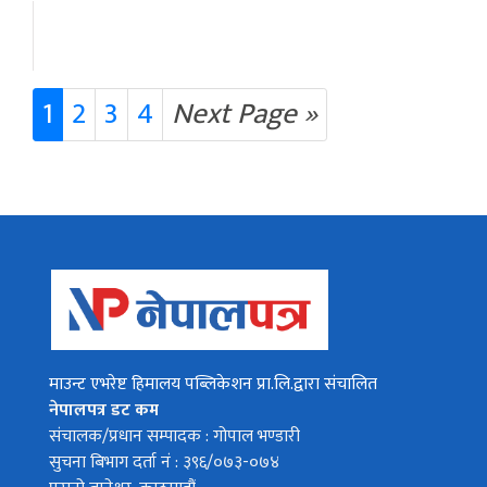
1
2
3
4
Next Page »
माउन्ट एभरेष्ट हिमालय पब्लिकेशन प्रा.लि.द्वारा संचालित
नेपालपत्र डट कम
संचालक/प्रधान सम्पादक : गोपाल भण्डारी
सुचना बिभाग दर्ता नं : ३९६/०७३-०७४