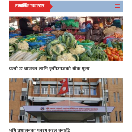
सम्बन्धित खबरहरु
यस्तो छ आजका लागि कृषिउपजको थोक मूल्य
भूमि प्रशासनका फारम सरल बनाइँदै