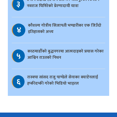
३
नवराज घिमिरेको प्रेरणादायी यात्रा
काैशल्य गोत्रीय सिजापती भण्डारीका एक जिउँदो
४
इतिहासको अन्त्य
काठमाडौँको बुद्धनगरमा आत्मदाहको प्रयास गरेका
५
आश्विन राउतको निधन
रास्वपा सांसद राजु पाण्डेले सेनाका क्याप्टेनलाई
६
हप्कीदप्की गरेको भिडियो भाइरल