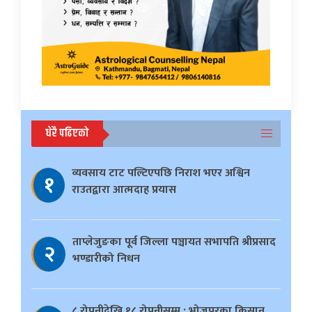
धेरै पढिएको
व्यवसाय टाट पल्टिएपछि निराश भएर अश्विन
१
राउतद्वारा आत्मदाह प्रयास
ताप्लेजुङका पूर्व जिल्ला पञ्चायत सभापति श्रीप्रसाद
२
भण्डारीको निधन
८ रोपनीदेखि १८ रोपनीसम्म : भोजपुरका किसान