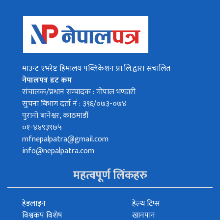
माउन्ट एभरेष्ट हिमालय पब्लिकेशन प्रा.लि.द्वारा संचालित
नेपालपत्र डट कम
संचालक/प्रधान सम्पादक : गोपाल भण्डारी
सुचना बिभाग दर्ता नं : ३९६/०७३-०७४
पुरानो बानेश्वर, काठमाडौं
०१-४४९३९७५
mfnepalpatra@gmail.com
info@nepalpatra.com
महत्वपूर्ण लिंकहरु
हेडलाइन
हेल्थ टिप्स
विश्वकप विशेष
खानपान