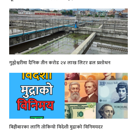
गुह्येश्वरीमा दैनिक तीन करोड २४ लाख लिटर ढल प्रशोधन
बिहीबारका लागि तोकियो विदेशी मुद्राको विनिमयदर