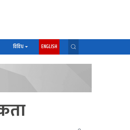
विविध
ENGLISH
िकता