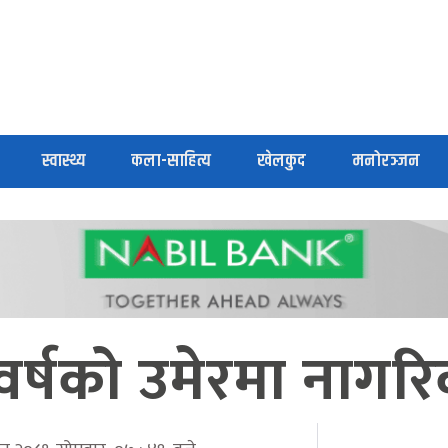
स्वास्थ्य
कला-साहित्य
खेलकुद
मनोरञ्जन
वर्षको उमेरमा नागर