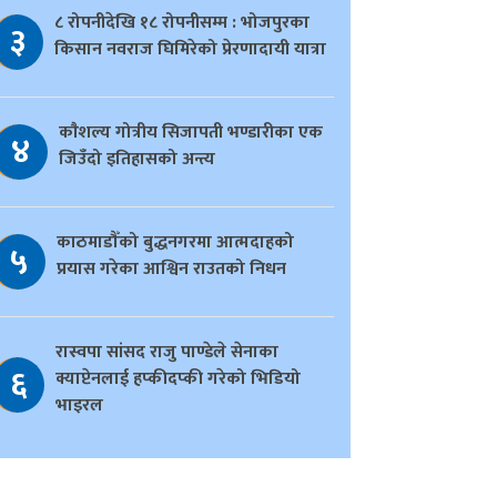
८ रोपनीदेखि १८ रोपनीसम्म : भोजपुरका
३
किसान नवराज घिमिरेको प्रेरणादायी यात्रा
काैशल्य गोत्रीय सिजापती भण्डारीका एक
४
जिउँदो इतिहासको अन्त्य
काठमाडौँको बुद्धनगरमा आत्मदाहको
५
प्रयास गरेका आश्विन राउतको निधन
रास्वपा सांसद राजु पाण्डेले सेनाका
६
क्याप्टेनलाई हप्कीदप्की गरेको भिडियो
भाइरल