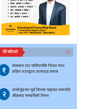
धेरै पढिएको
व्यवसाय टाट पल्टिएपछि निराश भएर
१
अश्विन राउतद्वारा आत्मदाह प्रयास
ताप्लेजुङका पूर्व जिल्ला पञ्चायत सभापति
२
श्रीप्रसाद भण्डारीको निधन