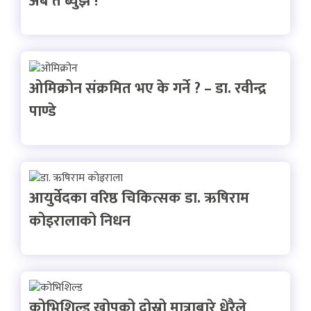
अब त ब्युँझ !
ओमिक्रोन संक्रमित भए के गर्ने ? – डा. रवीन्द्र
पाण्डे
आयुर्वेदका वरिष्ठ चिकित्सक डा. ऋषिराम
कोइरालाको निधन
कोभिशिल्ड खोपको दोस्रो मात्राबारे धेरैले