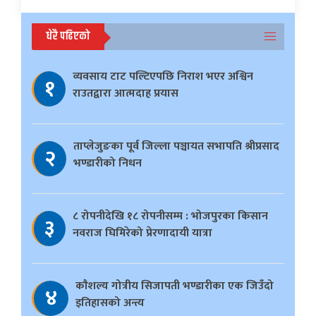
धेरै पढिएको
व्यवसाय टाट पल्टिएपछि निराश भएर अश्विन
१
राउतद्वारा आत्मदाह प्रयास
ताप्लेजुङका पूर्व जिल्ला पञ्चायत सभापति श्रीप्रसाद
२
भण्डारीको निधन
८ रोपनीदेखि १८ रोपनीसम्म : भोजपुरका किसान
३
नवराज घिमिरेको प्रेरणादायी यात्रा
काैशल्य गोत्रीय सिजापती भण्डारीका एक जिउँदो
४
इतिहासको अन्त्य