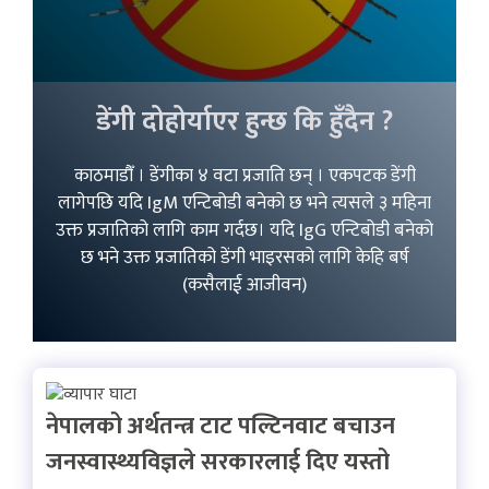
डेंगी दोहोर्याएर हुन्छ कि हुँदैन ?
काठमाडौँ । डेंगीका ४ वटा प्रजाति छन् । एकपटक डेंगी
लागेपछि यदि IgM एन्टिबोडी बनेको छ भने त्यसले ३ महिना
उक्त प्रजातिको लागि काम गर्दछ। यदि IgG एन्टिबोडी बनेको
छ भने उक्त प्रजातिको डेंगी भाइरसको लागि केहि बर्ष
(कसैलाई आजीवन)
नेपालको अर्थतन्त्र टाट पल्टिनवाट बचाउन
जनस्वास्थ्यविज्ञले सरकारलाई दिए यस्तो