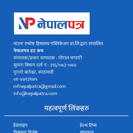
माउन्ट एभरेष्ट हिमालय पब्लिकेशन प्रा.लि.द्वारा संचालित
नेपालपत्र डट कम
संचालक/प्रधान सम्पादक : गोपाल भण्डारी
सुचना बिभाग दर्ता नं : ३९६/०७३-०७४
पुरानो बानेश्वर, काठमाडौं
०१-४४९३९७५
mfnepalpatra@gmail.com
info@nepalpatra.com
महत्वपूर्ण लिंकहरु
हेडलाइन
हेल्थ टिप्स
विश्वकप विशेष
खानपान