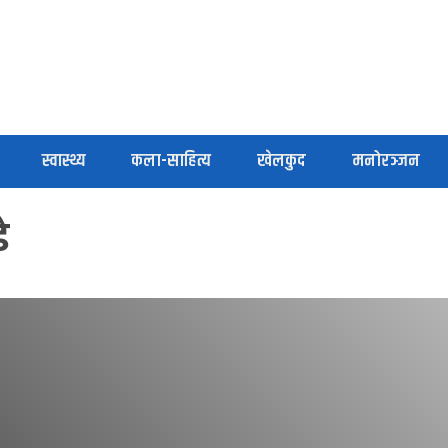
स्वास्थ्य
कला-साहित्य
खेलकुद
मनोरञ्जन
े