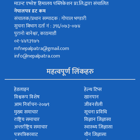
माउन्ट एभरेष्ट हिमालय पब्लिकेशन प्रा.लि.द्वारा संचालित
नेपालपत्र डट कम
संचालक/प्रधान सम्पादक : गोपाल भण्डारी
सुचना बिभाग दर्ता नं : ३९६/०७३-०७४
पुरानो बानेश्वर, काठमाडौं
०१-४४९३९७५
mfnepalpatra@gmail.com
info@nepalpatra.com
महत्वपूर्ण लिंकहरु
हेडलाइन
हेल्थ टिप्स
विश्वकप विशेष
खानपान
आम निर्वाचन-२०७९
जीवनशैली
मुख्य समाचार
सूचना प्रविधि
राष्ट्रिय समाचार
विज्ञान जिज्ञासा
अन्तर्राष्ट्रिय समाचार
स्वास्थ्य जिज्ञासा
पत्रपत्रिकावाट
यौन जिज्ञासा