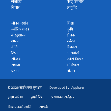
लेखहरु
घरेलु उपचार
विचार
आयुर्वेद
जीवन-दर्शन
शिक्षा
ज्योतिषशास्त्र
कृषि
वास्तुशास्त्र
रोचक
शास्त्र
पर्यटन
नीति
विकास
टिप्स
अन्तर्वार्ता
सौन्दर्य
फोटो फिचर
समाज
राशिफल
घटना
मौसम
© 2026 सर्वाधिकार सुरक्षित
Developed By : Appharu
हाम्रो बारेमा
हाम्रो टिम
प्रयोगका सर्तहरु
विज्ञापनको लागि
सम्पर्क