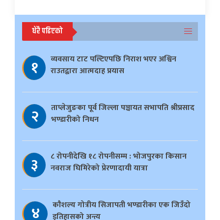
धेरै पढिएको
व्यवसाय टाट पल्टिएपछि निराश भएर अश्विन
१
राउतद्वारा आत्मदाह प्रयास
ताप्लेजुङका पूर्व जिल्ला पञ्चायत सभापति श्रीप्रसाद
२
भण्डारीको निधन
८ रोपनीदेखि १८ रोपनीसम्म : भोजपुरका किसान
३
नवराज घिमिरेको प्रेरणादायी यात्रा
काैशल्य गोत्रीय सिजापती भण्डारीका एक जिउँदो
४
इतिहासको अन्त्य