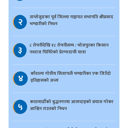
ताप्लेजुङका पूर्व जिल्ला पञ्चायत सभापति श्रीप्रसाद
२
भण्डारीको निधन
८ रोपनीदेखि १८ रोपनीसम्म : भोजपुरका किसान
३
नवराज घिमिरेको प्रेरणादायी यात्रा
काैशल्य गोत्रीय सिजापती भण्डारीका एक जिउँदो
४
इतिहासको अन्त्य
काठमाडौँको बुद्धनगरमा आत्मदाहको प्रयास गरेका
५
आश्विन राउतको निधन