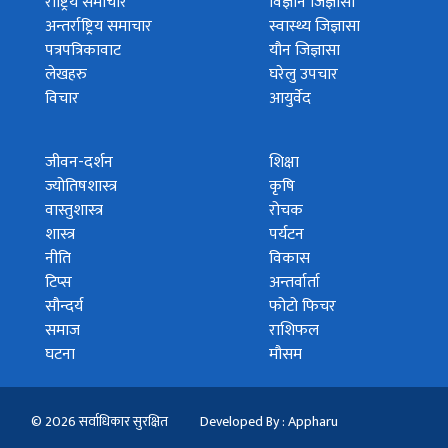
राष्ट्रिय समाचार
विज्ञान जिज्ञासा
अन्तर्राष्ट्रिय समाचार
स्वास्थ्य जिज्ञासा
पत्रपत्रिकावाट
यौन जिज्ञासा
लेखहरु
घरेलु उपचार
विचार
आयुर्वेद
जीवन-दर्शन
शिक्षा
ज्योतिषशास्त्र
कृषि
वास्तुशास्त्र
रोचक
शास्त्र
पर्यटन
नीति
विकास
टिप्स
अन्तर्वार्ता
सौन्दर्य
फोटो फिचर
समाज
राशिफल
घटना
मौसम
© 2026 सर्वाधिकार सुरक्षित
Developed By : Appharu