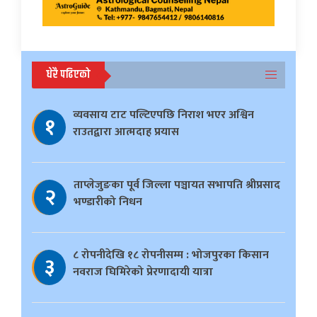
धेरै पढिएको
व्यवसाय टाट पल्टिएपछि निराश भएर अश्विन
१
राउतद्वारा आत्मदाह प्रयास
ताप्लेजुङका पूर्व जिल्ला पञ्चायत सभापति श्रीप्रसाद
२
भण्डारीको निधन
८ रोपनीदेखि १८ रोपनीसम्म : भोजपुरका किसान
३
नवराज घिमिरेको प्रेरणादायी यात्रा