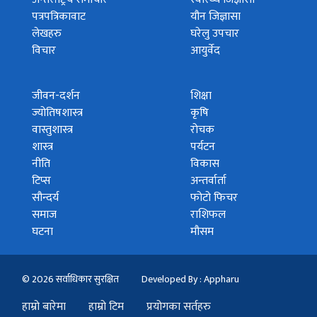
पत्रपत्रिकावाट
यौन जिज्ञासा
लेखहरु
घरेलु उपचार
विचार
आयुर्वेद
जीवन-दर्शन
शिक्षा
ज्योतिषशास्त्र
कृषि
वास्तुशास्त्र
रोचक
शास्त्र
पर्यटन
नीति
विकास
टिप्स
अन्तर्वार्ता
सौन्दर्य
फोटो फिचर
समाज
राशिफल
घटना
मौसम
© 2026 सर्वाधिकार सुरक्षित
Developed By : Appharu
हाम्रो बारेमा
हाम्रो टिम
प्रयोगका सर्तहरु