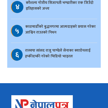
काैशल्य गोत्रीय सिजापती भण्डारीका एक जिउँदो
४
इतिहासको अन्त्य
काठमाडौँको बुद्धनगरमा आत्मदाहको प्रयास गरेका
५
आश्विन राउतको निधन
रास्वपा सांसद राजु पाण्डेले सेनाका क्याप्टेनलाई
६
हप्कीदप्की गरेको भिडियो भाइरल