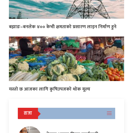
बझाङ–बनलेक ४०० केभी क्षमताको प्रसारण लाइन निर्माण हुने
यस्तो छ आजका लागि कृषिउपजको थोक मूल्य
ताजा