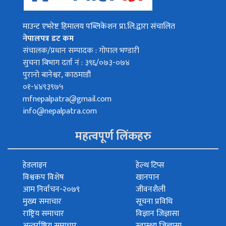
माउन्ट एभरेष्ट हिमालय पब्लिकेशन प्रा.लि.द्वारा संचालित
नेपालपत्र डट कम
संचालक/प्रधान सम्पादक : गोपाल भण्डारी
सुचना बिभाग दर्ता नं : ३९६/०७३-०७४
पुरानो बानेश्वर, काठमाडौं
०१-४४९३९७५
mfnepalpatra@gmail.com
info@nepalpatra.com
महत्वपूर्ण लिंकहरु
हेडलाइन
हेल्थ टिप्स
विश्वकप विशेष
खानपान
आम निर्वाचन-२०७९
जीवनशैली
मुख्य समाचार
सूचना प्रविधि
राष्ट्रिय समाचार
विज्ञान जिज्ञासा
अन्तर्राष्ट्रिय समाचार
स्वास्थ्य जिज्ञासा