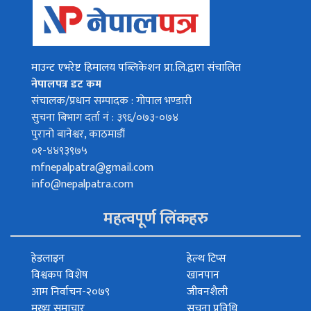
माउन्ट एभरेष्ट हिमालय पब्लिकेशन प्रा.लि.द्वारा संचालित
नेपालपत्र डट कम
संचालक/प्रधान सम्पादक : गोपाल भण्डारी
सुचना बिभाग दर्ता नं : ३९६/०७३-०७४
पुरानो बानेश्वर, काठमाडौं
०१-४४९३९७५
mfnepalpatra@gmail.com
info@nepalpatra.com
महत्वपूर्ण लिंकहरु
हेडलाइन
हेल्थ टिप्स
विश्वकप विशेष
खानपान
आम निर्वाचन-२०७९
जीवनशैली
मुख्य समाचार
सूचना प्रविधि