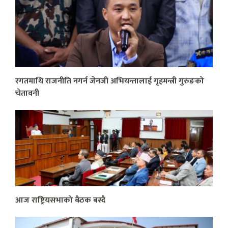
रगतमाथि राजनीति नगर्न जेनजी अभियन्तालाई गृहमन्त्री गुरुङको
चेतावनी
आज राष्ट्रियसभाको बैठक बस्दै