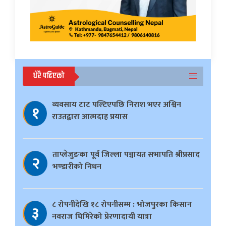
धेरै पढिएको
व्यवसाय टाट पल्टिएपछि निराश भएर अश्विन
१
राउतद्वारा आत्मदाह प्रयास
ताप्लेजुङका पूर्व जिल्ला पञ्चायत सभापति श्रीप्रसाद
२
भण्डारीको निधन
८ रोपनीदेखि १८ रोपनीसम्म : भोजपुरका किसान
३
नवराज घिमिरेको प्रेरणादायी यात्रा