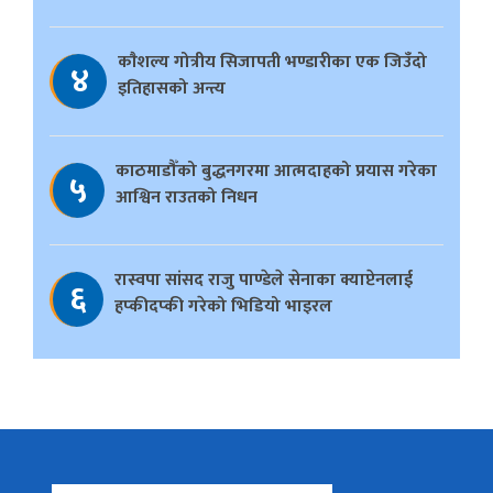
काैशल्य गोत्रीय सिजापती भण्डारीका एक जिउँदो
४
इतिहासको अन्त्य
काठमाडौँको बुद्धनगरमा आत्मदाहको प्रयास गरेका
५
आश्विन राउतको निधन
रास्वपा सांसद राजु पाण्डेले सेनाका क्याप्टेनलाई
६
हप्कीदप्की गरेको भिडियो भाइरल