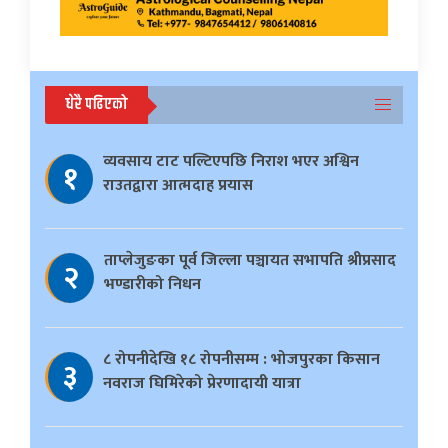
धेरै पढिएको
व्यवसाय टाट पल्टिएपछि निराश भएर अश्विन
१
राउतद्वारा आत्मदाह प्रयास
ताप्लेजुङका पूर्व जिल्ला पञ्चायत सभापति श्रीप्रसाद
२
भण्डारीको निधन
८ रोपनीदेखि १८ रोपनीसम्म : भोजपुरका किसान
३
नवराज घिमिरेको प्रेरणादायी यात्रा