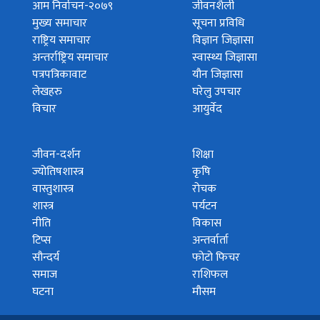
आम निर्वाचन-२०७९
जीवनशैली
मुख्य समाचार
सूचना प्रविधि
राष्ट्रिय समाचार
विज्ञान जिज्ञासा
अन्तर्राष्ट्रिय समाचार
स्वास्थ्य जिज्ञासा
पत्रपत्रिकावाट
यौन जिज्ञासा
लेखहरु
घरेलु उपचार
विचार
आयुर्वेद
जीवन-दर्शन
शिक्षा
ज्योतिषशास्त्र
कृषि
वास्तुशास्त्र
रोचक
शास्त्र
पर्यटन
नीति
विकास
टिप्स
अन्तर्वार्ता
सौन्दर्य
फोटो फिचर
समाज
राशिफल
घटना
मौसम