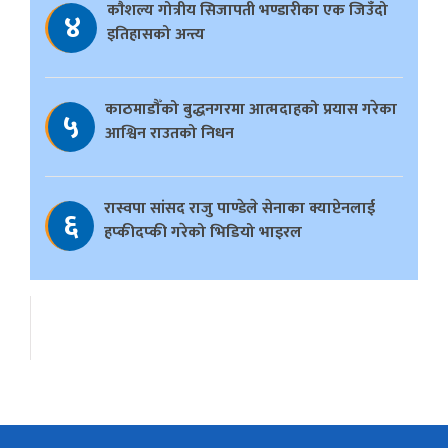
काैशल्य गोत्रीय सिजापती भण्डारीका एक जिउँदो
४
इतिहासको अन्त्य
काठमाडौँको बुद्धनगरमा आत्मदाहको प्रयास गरेका
५
आश्विन राउतको निधन
रास्वपा सांसद राजु पाण्डेले सेनाका क्याप्टेनलाई
६
हप्कीदप्की गरेको भिडियो भाइरल