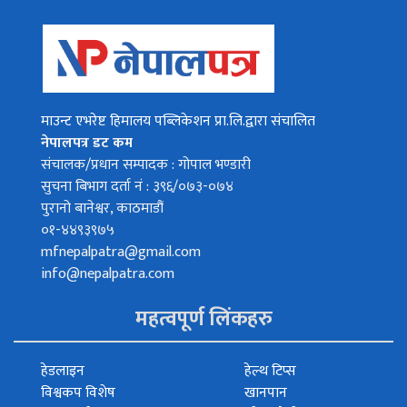
माउन्ट एभरेष्ट हिमालय पब्लिकेशन प्रा.लि.द्वारा संचालित
नेपालपत्र डट कम
संचालक/प्रधान सम्पादक : गोपाल भण्डारी
सुचना बिभाग दर्ता नं : ३९६/०७३-०७४
पुरानो बानेश्वर, काठमाडौं
०१-४४९३९७५
mfnepalpatra@gmail.com
info@nepalpatra.com
महत्वपूर्ण लिंकहरु
हेडलाइन
हेल्थ टिप्स
विश्वकप विशेष
खानपान