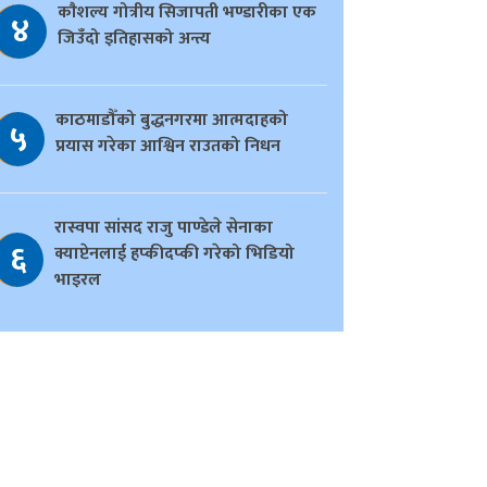
काैशल्य गोत्रीय सिजापती भण्डारीका एक
४
जिउँदो इतिहासको अन्त्य
काठमाडौँको बुद्धनगरमा आत्मदाहको
५
प्रयास गरेका आश्विन राउतको निधन
रास्वपा सांसद राजु पाण्डेले सेनाका
६
क्याप्टेनलाई हप्कीदप्की गरेको भिडियो
भाइरल