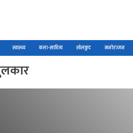
स्वास्थ्य
कला-साहित्य
खेलकुद
मनोरञ्जन
ुलकार