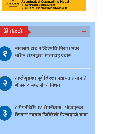
धेरै पढिएको
व्यवसाय टाट पल्टिएपछि निराश भएर
१
अश्विन राउतद्वारा आत्मदाह प्रयास
ताप्लेजुङका पूर्व जिल्ला पञ्चायत सभापति
२
श्रीप्रसाद भण्डारीको निधन
८ रोपनीदेखि १८ रोपनीसम्म : भोजपुरका
३
किसान नवराज घिमिरेको प्रेरणादायी यात्रा