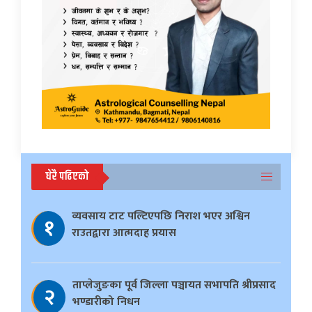
धेरै पढिएको
व्यवसाय टाट पल्टिएपछि निराश भएर अश्विन
१
राउतद्वारा आत्मदाह प्रयास
ताप्लेजुङका पूर्व जिल्ला पञ्चायत सभापति श्रीप्रसाद
२
भण्डारीको निधन