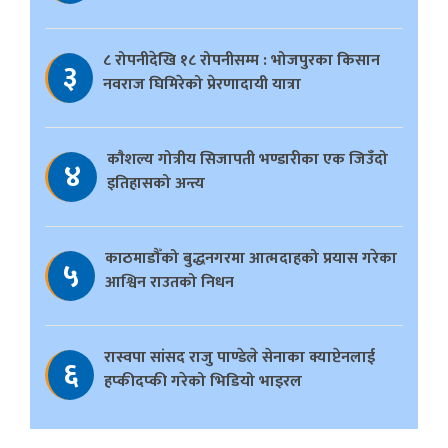
८ रोपनीदेखि १८ रोपनीसम्म : भोजपुरका किसान
३
नवराज घिमिरेको प्रेरणादायी यात्रा
काैशल्य गोत्रीय सिजापती भण्डारीका एक जिउँदो
४
इतिहासको अन्त्य
काठमाडौँको बुद्धनगरमा आत्मदाहको प्रयास गरेका
५
आश्विन राउतको निधन
रास्वपा सांसद राजु पाण्डेले सेनाका क्याप्टेनलाई
६
हप्कीदप्की गरेको भिडियो भाइरल