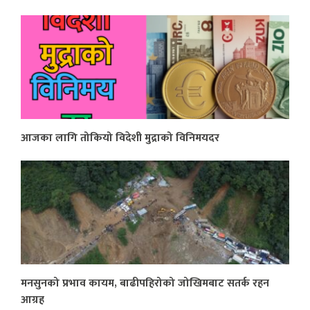
आजका लागि तोकियो विदेशी मुद्राको विनिमयदर
मनसुनको प्रभाव कायम, बाढीपहिरोको जोखिमबाट सतर्क रहन
आग्रह