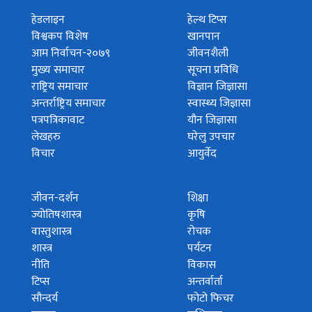
हेडलाइन
हेल्थ टिप्स
विश्वकप विशेष
खानपान
आम निर्वाचन-२०७९
जीवनशैली
मुख्य समाचार
सूचना प्रविधि
राष्ट्रिय समाचार
विज्ञान जिज्ञासा
अन्तर्राष्ट्रिय समाचार
स्वास्थ्य जिज्ञासा
पत्रपत्रिकावाट
यौन जिज्ञासा
लेखहरु
घरेलु उपचार
विचार
आयुर्वेद
जीवन-दर्शन
शिक्षा
ज्योतिषशास्त्र
कृषि
वास्तुशास्त्र
रोचक
शास्त्र
पर्यटन
नीति
विकास
टिप्स
अन्तर्वार्ता
सौन्दर्य
फोटो फिचर