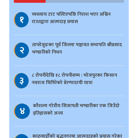
व्यवसाय टाट पल्टिएपछि निराश भएर अश्विन
१
राउतद्वारा आत्मदाह प्रयास
ताप्लेजुङका पूर्व जिल्ला पञ्चायत सभापति श्रीप्रसाद
२
भण्डारीको निधन
८ रोपनीदेखि १८ रोपनीसम्म : भोजपुरका किसान
३
नवराज घिमिरेको प्रेरणादायी यात्रा
काैशल्य गोत्रीय सिजापती भण्डारीका एक जिउँदो
४
इतिहासको अन्त्य
काठमाडौँको बुद्धनगरमा आत्मदाहको प्रयास गरेका