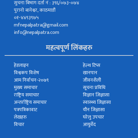
सुचना बिभाग दर्ता नं : ३९६/०७३-०७४
पुरानो बानेश्वर, काठमाडौं
०१-४४९३९७५
mfnepalpatra@gmail.com
info@nepalpatra.com
महत्वपूर्ण लिंकहरु
हेडलाइन
हेल्थ टिप्स
विश्वकप विशेष
खानपान
आम निर्वाचन-२०७९
जीवनशैली
मुख्य समाचार
सूचना प्रविधि
राष्ट्रिय समाचार
विज्ञान जिज्ञासा
अन्तर्राष्ट्रिय समाचार
स्वास्थ्य जिज्ञासा
पत्रपत्रिकावाट
यौन जिज्ञासा
लेखहरु
घरेलु उपचार
विचार
आयुर्वेद