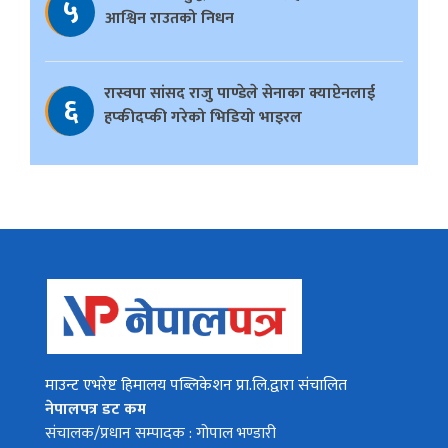
५
आश्विन राउतको निधन
रास्वपा सांसद राजु पाण्डेले सेनाका क्याप्टेनलाई
६
हप्कीदप्की गरेको भिडियो भाइरल
माउन्ट एभरेष्ट हिमालय पब्लिकेशन प्रा.लि.द्वारा संचालित
नेपालपत्र डट कम
संचालक/प्रधान सम्पादक : गोपाल भण्डारी