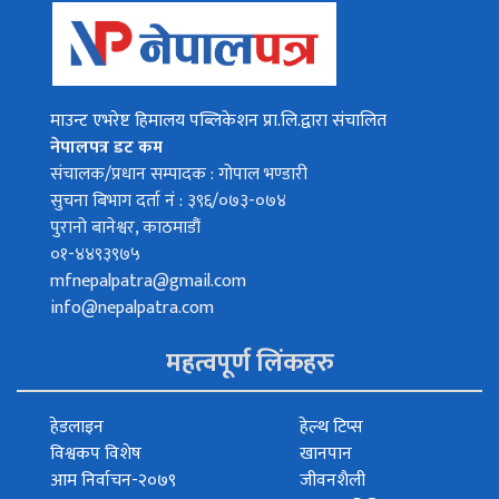
माउन्ट एभरेष्ट हिमालय पब्लिकेशन प्रा.लि.द्वारा संचालित
नेपालपत्र डट कम
संचालक/प्रधान सम्पादक : गोपाल भण्डारी
सुचना बिभाग दर्ता नं : ३९६/०७३-०७४
पुरानो बानेश्वर, काठमाडौं
०१-४४९३९७५
mfnepalpatra@gmail.com
info@nepalpatra.com
महत्वपूर्ण लिंकहरु
हेडलाइन
हेल्थ टिप्स
विश्वकप विशेष
खानपान
आम निर्वाचन-२०७९
जीवनशैली