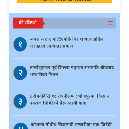
धेरै पढिएको
व्यवसाय टाट पल्टिएपछि निराश भएर अश्विन
१
राउतद्वारा आत्मदाह प्रयास
ताप्लेजुङका पूर्व जिल्ला पञ्चायत सभापति श्रीप्रसाद
२
भण्डारीको निधन
८ रोपनीदेखि १८ रोपनीसम्म : भोजपुरका किसान
३
नवराज घिमिरेको प्रेरणादायी यात्रा
काैशल्य गोत्रीय सिजापती भण्डारीका एक जिउँदो