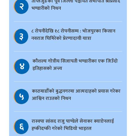
ताप्लेजुङका पूर्व जिल्ला पञ्चायत सभापति श्रीप्रसाद
२
भण्डारीको निधन
८ रोपनीदेखि १८ रोपनीसम्म : भोजपुरका किसान
३
नवराज घिमिरेको प्रेरणादायी यात्रा
काैशल्य गोत्रीय सिजापती भण्डारीका एक जिउँदो
४
इतिहासको अन्त्य
काठमाडौँको बुद्धनगरमा आत्मदाहको प्रयास गरेका
५
आश्विन राउतको निधन
रास्वपा सांसद राजु पाण्डेले सेनाका क्याप्टेनलाई
६
हप्कीदप्की गरेको भिडियो भाइरल