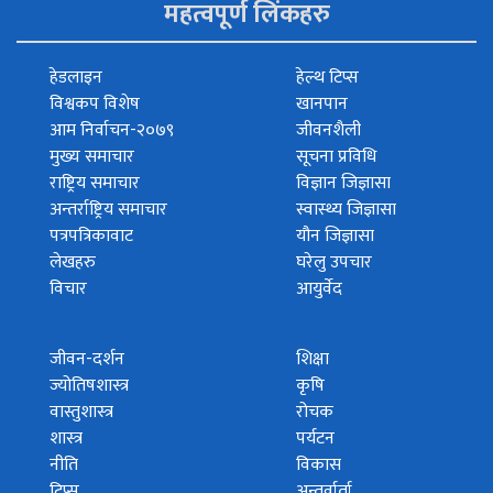
महत्वपूर्ण लिंकहरु
हेडलाइन
हेल्थ टिप्स
विश्वकप विशेष
खानपान
आम निर्वाचन-२०७९
जीवनशैली
मुख्य समाचार
सूचना प्रविधि
राष्ट्रिय समाचार
विज्ञान जिज्ञासा
अन्तर्राष्ट्रिय समाचार
स्वास्थ्य जिज्ञासा
पत्रपत्रिकावाट
यौन जिज्ञासा
लेखहरु
घरेलु उपचार
विचार
आयुर्वेद
जीवन-दर्शन
शिक्षा
ज्योतिषशास्त्र
कृषि
वास्तुशास्त्र
रोचक
शास्त्र
पर्यटन
नीति
विकास
टिप्स
अन्तर्वार्ता