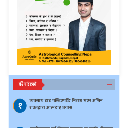
धेरै पढिएको
व्यवसाय टाट पल्टिएपछि निराश भएर अश्विन
१
राउतद्वारा आत्मदाह प्रयास