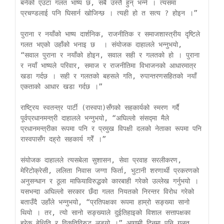
बनेको एउटा गलत भाष्य छ, सबै उस्तै हुन् भन्ने । त्यसमा 
प्रचण्डलाई पनि घिसार्न खोजिन्छ । त्यही हो त सत्य ? होइन ।” 

पुराना र नयाँको भाष्य दार्शनिक, राजनीतिक र समाजशास्त्रीय दृष्टिले 
गलत भएको उहाँको भनाइ छ  । संयोजक दाहालले भन्नुभयो, 
“सवाल पुराना र नयाँको होइन, सवाल सही र गलतको हो । पुराना 
र नयाँ भाष्यले परिवार, समाज र राजनीतिमा विभाजनको आधारमात्र 
खडा गर्दछ । सही र गलतको बहसले गति, रुपान्तरणसहितको नयाँ 
एकताको आधार खडा गर्दछ ।”

राष्ट्रिय स्वतन्त्र पार्टी (रास्वपा)सँगको सहकार्यको स्मरण गर्दै 
पूर्वप्रधानमन्त्री दाहालले भन्नुभयो, “अघिल्लो संसद्मा मैले 
प्रधानमन्त्रीका रूपमा पनि र प्रमुख विपक्षी दलको नेताका रूपमा पनि 
रास्वपासँग दह्रो सहकार्य गरेँ ।” 

संयोजक दाहालले त्यसबेला सुशासन, सेवा प्रवाह सरलीकरण, 
मेरिटोक्रेसी, ललिता निवास जग्गा फिर्ता, भुटानी शरणार्थी प्रकरणको 
अनुसन्धान र ठूला माफियाविरुद्धको कारबाही गरेको उल्लेख गर्नुभयो । 
यसभन्दा अघिल्लो सरकार छँदा गलत नियतको निरन्तर विरोध गरेको 
बताउँदै उहाँले भन्नुभयो, “प्रतिपक्षका रूपमा हाम्रो सङ्ख्या सानो 
थियो । तर, त्यो सानो सङ्ख्याले दुईतिहाइको विशाल सत्तापक्षका 
हरेक बेथिति र विकृतिविरुद्ध लड्यो ।” आगामी दिनमा पनि गलत 