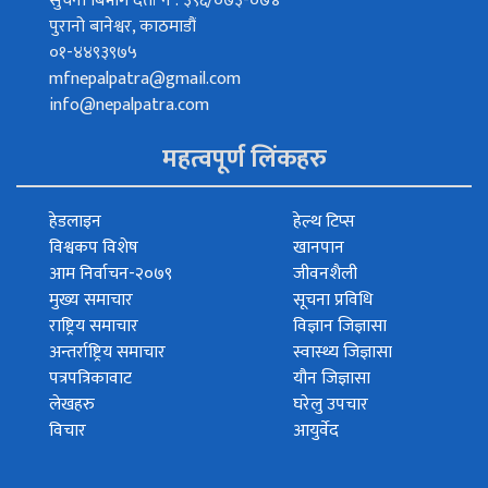
सुचना बिभाग दर्ता नं : ३९६/०७३-०७४
पुरानो बानेश्वर, काठमाडौं
०१-४४९३९७५
mfnepalpatra@gmail.com
info@nepalpatra.com
महत्वपूर्ण लिंकहरु
हेडलाइन
हेल्थ टिप्स
विश्वकप विशेष
खानपान
आम निर्वाचन-२०७९
जीवनशैली
मुख्य समाचार
सूचना प्रविधि
राष्ट्रिय समाचार
विज्ञान जिज्ञासा
अन्तर्राष्ट्रिय समाचार
स्वास्थ्य जिज्ञासा
पत्रपत्रिकावाट
यौन जिज्ञासा
लेखहरु
घरेलु उपचार
विचार
आयुर्वेद