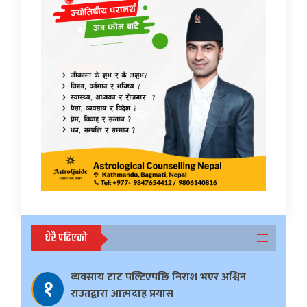
धेरै पढिएको
व्यवसाय टाट पल्टिएपछि निराश भएर अश्विन
१
राउतद्वारा आत्मदाह प्रयास