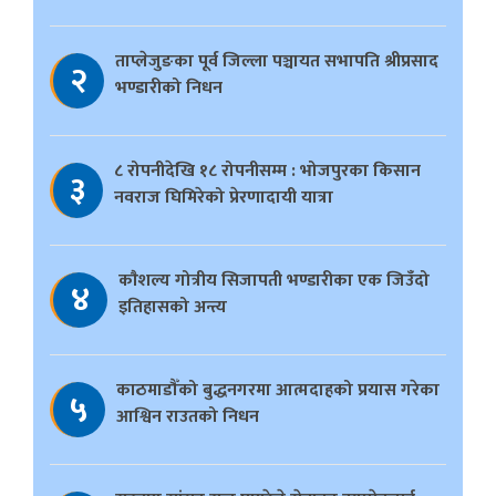
ताप्लेजुङका पूर्व जिल्ला पञ्चायत सभापति श्रीप्रसाद
२
भण्डारीको निधन
८ रोपनीदेखि १८ रोपनीसम्म : भोजपुरका किसान
३
नवराज घिमिरेको प्रेरणादायी यात्रा
काैशल्य गोत्रीय सिजापती भण्डारीका एक जिउँदो
४
इतिहासको अन्त्य
काठमाडौँको बुद्धनगरमा आत्मदाहको प्रयास गरेका
५
आश्विन राउतको निधन