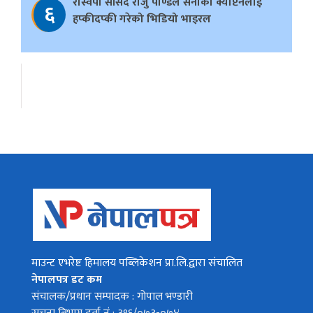
रास्वपा सांसद राजु पाण्डेले सेनाका क्याप्टेनलाई
६
हप्कीदप्की गरेको भिडियो भाइरल
माउन्ट एभरेष्ट हिमालय पब्लिकेशन प्रा.लि.द्वारा संचालित
नेपालपत्र डट कम
संचालक/प्रधान सम्पादक : गोपाल भण्डारी