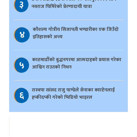
३
नवराज घिमिरेको प्रेरणादायी यात्रा
काैशल्य गोत्रीय सिजापती भण्डारीका एक जिउँदो
४
इतिहासको अन्त्य
काठमाडौँको बुद्धनगरमा आत्मदाहको प्रयास गरेका
५
आश्विन राउतको निधन
रास्वपा सांसद राजु पाण्डेले सेनाका क्याप्टेनलाई
६
हप्कीदप्की गरेको भिडियो भाइरल