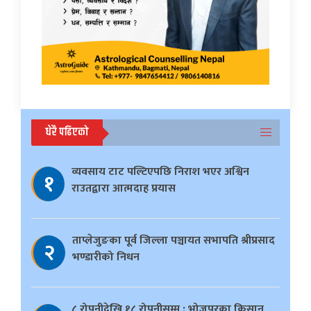
धेरै पढिएको
व्यवसाय टाट पल्टिएपछि निराश भएर अश्विन
१
राउतद्वारा आत्मदाह प्रयास
ताप्लेजुङका पूर्व जिल्ला पञ्चायत सभापति श्रीप्रसाद
२
भण्डारीको निधन
८ रोपनीदेखि १८ रोपनीसम्म : भोजपुरका किसान