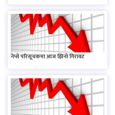
नेप्से परिसूचकमा आज झिनो गिरावट