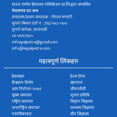
माउन्ट एभरेष्ट हिमालय पब्लिकेशन प्रा.लि.द्वारा संचालित
नेपालपत्र डट कम
संचालक/प्रधान सम्पादक : गोपाल भण्डारी
सुचना बिभाग दर्ता नं : ३९६/०७३-०७४
पुरानो बानेश्वर, काठमाडौं
०१-४४९३९७५
mfnepalpatra@gmail.com
info@nepalpatra.com
महत्वपूर्ण लिंकहरु
हेडलाइन
हेल्थ टिप्स
विश्वकप विशेष
खानपान
आम निर्वाचन-२०७९
जीवनशैली
मुख्य समाचार
सूचना प्रविधि
राष्ट्रिय समाचार
विज्ञान जिज्ञासा
अन्तर्राष्ट्रिय समाचार
स्वास्थ्य जिज्ञासा
पत्रपत्रिकावाट
यौन जिज्ञासा