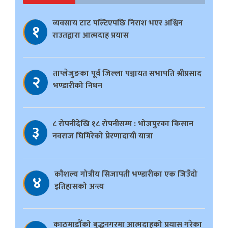
व्यवसाय टाट पल्टिएपछि निराश भएर अश्विन
१
राउतद्वारा आत्मदाह प्रयास
ताप्लेजुङका पूर्व जिल्ला पञ्चायत सभापति श्रीप्रसाद
२
भण्डारीको निधन
८ रोपनीदेखि १८ रोपनीसम्म : भोजपुरका किसान
३
नवराज घिमिरेको प्रेरणादायी यात्रा
काैशल्य गोत्रीय सिजापती भण्डारीका एक जिउँदो
४
इतिहासको अन्त्य
काठमाडौँको बुद्धनगरमा आत्मदाहको प्रयास गरेका