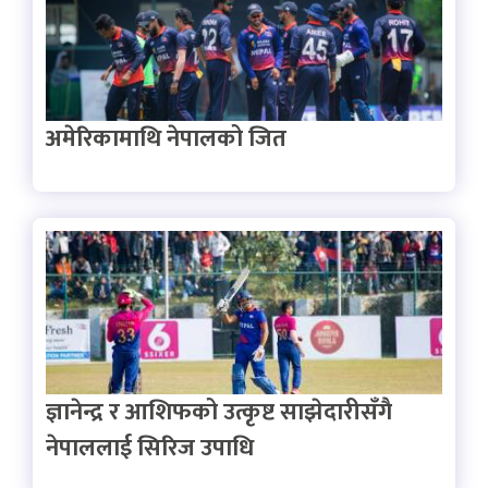
अमेरिकामाथि नेपालको जित
ज्ञानेन्द्र र आशिफको उत्कृष्ट साझेदारीसँगै
नेपाललाई सिरिज उपाधि