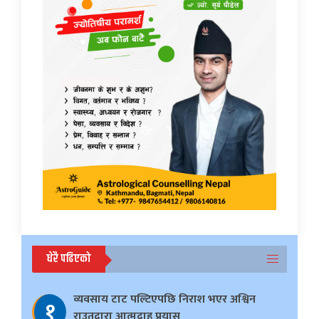
धेरै पढिएको
व्यवसाय टाट पल्टिएपछि निराश भएर अश्विन
१
राउतद्वारा आत्मदाह प्रयास