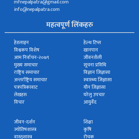
mfnepalpatra@gmail.com
info@nepalpatra.com
महत्वपूर्ण लिंकहरु
हेडलाइन
हेल्थ टिप्स
विश्वकप विशेष
खानपान
आम निर्वाचन-२०७९
जीवनशैली
मुख्य समाचार
सूचना प्रविधि
राष्ट्रिय समाचार
विज्ञान जिज्ञासा
अन्तर्राष्ट्रिय समाचार
स्वास्थ्य जिज्ञासा
पत्रपत्रिकावाट
यौन जिज्ञासा
लेखहरु
घरेलु उपचार
विचार
आयुर्वेद
जीवन-दर्शन
शिक्षा
ज्योतिषशास्त्र
कृषि
वास्तुशास्त्र
रोचक