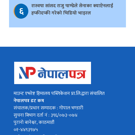
रास्वपा सांसद राजु पाण्डेले सेनाका क्याप्टेनलाई
६
हप्कीदप्की गरेको भिडियो भाइरल
माउन्ट एभरेष्ट हिमालय पब्लिकेशन प्रा.लि.द्वारा संचालित
नेपालपत्र डट कम
संचालक/प्रधान सम्पादक : गोपाल भण्डारी
सुचना बिभाग दर्ता नं : ३९६/०७३-०७४
पुरानो बानेश्वर, काठमाडौं
०१-४४९३९७५