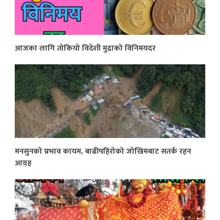
आजका लागि तोकियो विदेशी मुद्राको विनिमयदर
मनसुनको प्रभाव कायम, बाढीपहिरोको जोखिमबाट सतर्क रहन
आग्रह