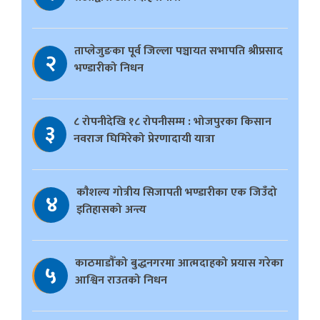
ताप्लेजुङका पूर्व जिल्ला पञ्चायत सभापति श्रीप्रसाद
२
भण्डारीको निधन
८ रोपनीदेखि १८ रोपनीसम्म : भोजपुरका किसान
३
नवराज घिमिरेको प्रेरणादायी यात्रा
काैशल्य गोत्रीय सिजापती भण्डारीका एक जिउँदो
४
इतिहासको अन्त्य
काठमाडौँको बुद्धनगरमा आत्मदाहको प्रयास गरेका
५
आश्विन राउतको निधन