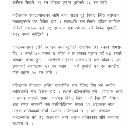
आसिफ शेखले २९ रन जोड्दा कुशल भुर्तेलले २८ रन जोडे । 

बलिङतर्फ स्कटल्यान्डका लागि मार्क वाटले दुई विकेट लिँदा ब्राण्डन 
म्याकमुलनले एक विकेट झारे । त्यसअघि टस जितेर पहिला ब्याटिङ 
रोजेको स्कटल्यान्डले ३९ दशमलव एक ओभरमा सबै विकेट गुमाउँदै 
१९४ रनमा समेटियो । 

स्कटल्यान्डका लागि ब्रान्डम क्याकमुलेनले सर्वाधिक ७३ रनको योगदान 
दिए । उनले ४४ बलमा छ चौका र छ छक्का प्रहार गर्दै ७३ रनको 
योगदान गरेका हुन् । त्यसैगरी माइकल इङ्ग्लिसले चार चौका र एक 
छक्काको सहायतामा ५१ रन बनाए । जर्स मुन्सीले २१ रन बनाउँदा 
मार्क वाटले २० रन जोडे । 

बलिङतर्फ नेपालका ललित राजवंशीले चार विकेट लिए भने सन्दीप 
लामिछानेले तीन विकेट झारे । त्यस्तै दीपेन्द्रसिंह ऐरी, सोमपाल कामी 
र नन्दन यादवले समान एक/एक विकेट लिए । यो जितसँगै विभिन्न 
आठ राष्ट्र सहभागी यस प्रतियोतिगामा नेपाल २२ अङ्कका साथ 
अङ्क तालिकाको पाँचाैँ स्थानमा उक्लिएको छ । यता पराजित 
स्कटल्यान्ड भने ३८ अङ्कका साथ अङ्क तालिकाको शीर्ष स्थानमा 
यथावत छ ।