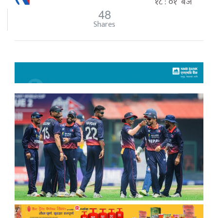
१८ : ०१ बजे
48
Shares