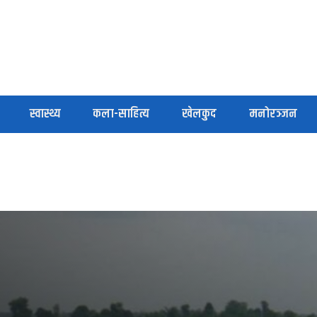
स्वास्थ्य
कला-साहित्य
खेलकुद
मनोरञ्जन