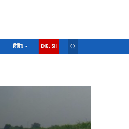
विविध
ENGLISH