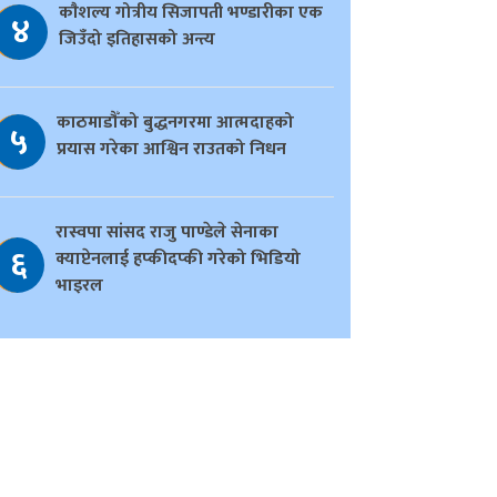
काैशल्य गोत्रीय सिजापती भण्डारीका एक
४
जिउँदो इतिहासको अन्त्य
काठमाडौँको बुद्धनगरमा आत्मदाहको
५
प्रयास गरेका आश्विन राउतको निधन
रास्वपा सांसद राजु पाण्डेले सेनाका
६
क्याप्टेनलाई हप्कीदप्की गरेको भिडियो
भाइरल