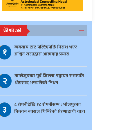
धेरै पढिएको
व्यवसाय टाट पल्टिएपछि निराश भएर
१
अश्विन राउतद्वारा आत्मदाह प्रयास
ताप्लेजुङका पूर्व जिल्ला पञ्चायत सभापति
२
श्रीप्रसाद भण्डारीको निधन
८ रोपनीदेखि १८ रोपनीसम्म : भोजपुरका
३
किसान नवराज घिमिरेको प्रेरणादायी यात्रा