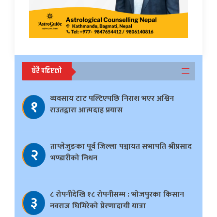
धेरै पढिएको
व्यवसाय टाट पल्टिएपछि निराश भएर अश्विन
१
राउतद्वारा आत्मदाह प्रयास
ताप्लेजुङका पूर्व जिल्ला पञ्चायत सभापति श्रीप्रसाद
२
भण्डारीको निधन
८ रोपनीदेखि १८ रोपनीसम्म : भोजपुरका किसान
३
नवराज घिमिरेको प्रेरणादायी यात्रा