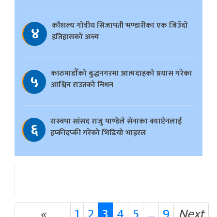
काैशल्य गोत्रीय सिजापती भण्डारीका एक जिउँदो
४
इतिहासको अन्त्य
काठमाडौँको बुद्धनगरमा आत्मदाहको प्रयास गरेका
५
आश्विन राउतको निधन
रास्वपा सांसद राजु पाण्डेले सेनाका क्याप्टेनलाई
६
हप्कीदप्की गरेको भिडियो भाइरल
«
1
2
3
4
5
...
9
Next