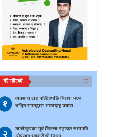
धेरै पढिएको
व्यवसाय टाट पल्टिएपछि निराश भएर
१
अश्विन राउतद्वारा आत्मदाह प्रयास
ताप्लेजुङका पूर्व जिल्ला पञ्चायत सभापति
२
श्रीप्रसाद भण्डारीको निधन