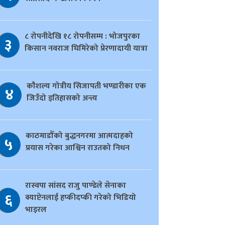
८ रोपनीदेखि १८ रोपनीसम्म : भोजपुरका
३
किसान नवराज घिमिरेको प्रेरणादायी यात्रा
काैशल्य गोत्रीय सिजापती भण्डारीका एक
४
जिउँदो इतिहासको अन्त्य
काठमाडौँको बुद्धनगरमा आत्मदाहको
५
प्रयास गरेका आश्विन राउतको निधन
रास्वपा सांसद राजु पाण्डेले सेनाका
६
क्याप्टेनलाई हप्कीदप्की गरेको भिडियो
भाइरल