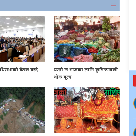
धिसभाको बैठक बस्दै
यस्तो छ आजका लागि कृषिउपजको
थोक मूल्य