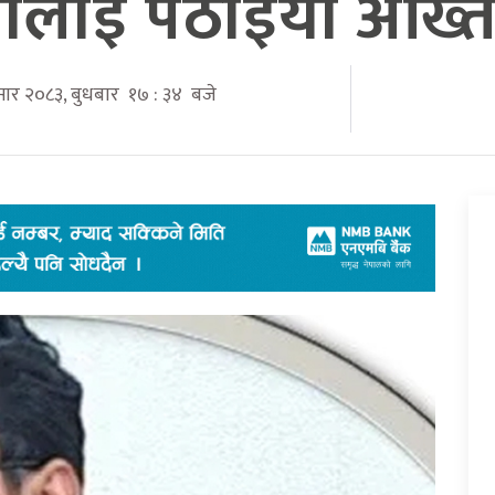
ालाई पठाइयो अख्त
सार २०८३, बुधबार १७ : ३४ बजे