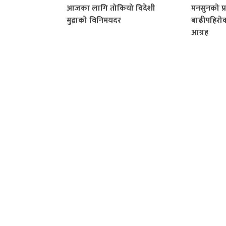
आजका लागि तोकियो विदेशी
मनसुनको प
मुद्राको विनिमयदर
बाढीपहिरो
आग्रह