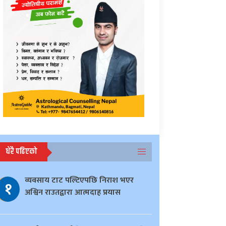
धेरै पढिएको
व्यवसाय टाट पल्टिएपछि निराश भएर
१
अश्विन राउतद्वारा आत्मदाह प्रयास