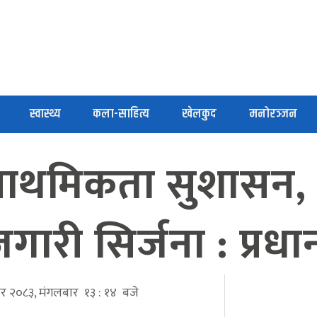
स्वास्थ्य
कला-साहित्य
खेलकुद
मनोरञ्जन
राथमिकता सुशासन, त
जगारी सिर्जना : प्रधा
ार २०८३, मंगलबार १३ : १४ बजे