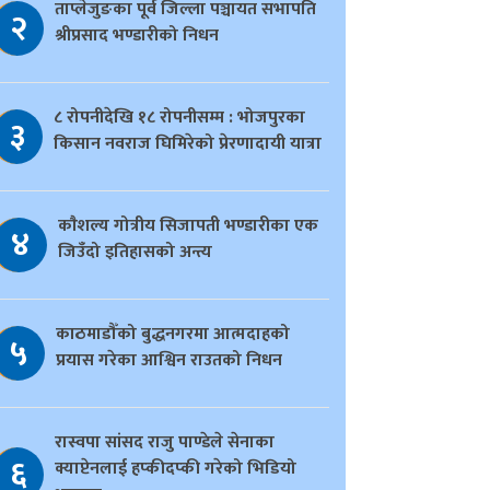
ताप्लेजुङका पूर्व जिल्ला पञ्चायत सभापति
२
श्रीप्रसाद भण्डारीको निधन
८ रोपनीदेखि १८ रोपनीसम्म : भोजपुरका
३
किसान नवराज घिमिरेको प्रेरणादायी यात्रा
काैशल्य गोत्रीय सिजापती भण्डारीका एक
४
जिउँदो इतिहासको अन्त्य
काठमाडौँको बुद्धनगरमा आत्मदाहको
५
प्रयास गरेका आश्विन राउतको निधन
रास्वपा सांसद राजु पाण्डेले सेनाका
६
क्याप्टेनलाई हप्कीदप्की गरेको भिडियो