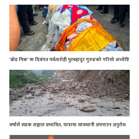
‘ब्रोड पिक’ मा दिवंगत पर्वतारोही पुरबहादुर गुरुङको गरियो अन्त्येष्टि
वर्षाले सडक सञ्जाल प्रभावित, यात्रामा सावधानी अपनाउन अनुरोध