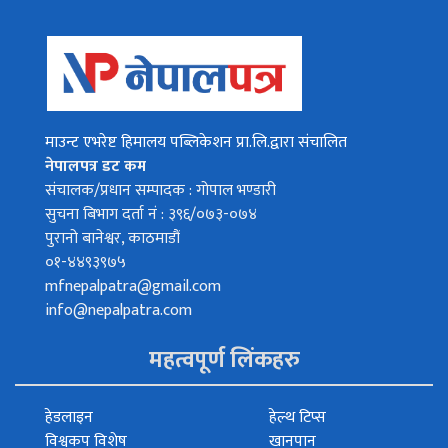
माउन्ट एभरेष्ट हिमालय पब्लिकेशन प्रा.लि.द्वारा संचालित
नेपालपत्र डट कम
संचालक/प्रधान सम्पादक : गोपाल भण्डारी
सुचना बिभाग दर्ता नं : ३९६/०७३-०७४
पुरानो बानेश्वर, काठमाडौं
०१-४४९३९७५
mfnepalpatra@gmail.com
info@nepalpatra.com
महत्वपूर्ण लिंकहरु
हेडलाइन
हेल्थ टिप्स
विश्वकप विशेष
खानपान