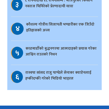
८ रोपनीदेखि १८ रोपनीसम्म : भोजपुरका किसान
३
नवराज घिमिरेको प्रेरणादायी यात्रा
काैशल्य गोत्रीय सिजापती भण्डारीका एक जिउँदो
४
इतिहासको अन्त्य
काठमाडौँको बुद्धनगरमा आत्मदाहको प्रयास गरेका
५
आश्विन राउतको निधन
रास्वपा सांसद राजु पाण्डेले सेनाका क्याप्टेनलाई
६
हप्कीदप्की गरेको भिडियो भाइरल