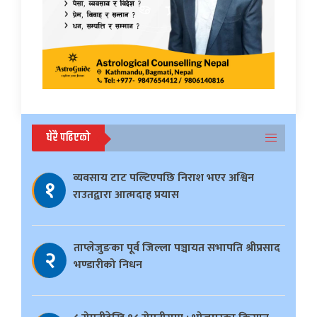
धेरै पढिएको
व्यवसाय टाट पल्टिएपछि निराश भएर अश्विन
१
राउतद्वारा आत्मदाह प्रयास
ताप्लेजुङका पूर्व जिल्ला पञ्चायत सभापति श्रीप्रसाद
२
भण्डारीको निधन