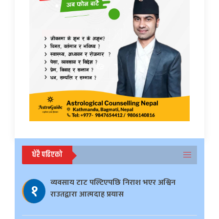
धेरै पढिएको
व्यवसाय टाट पल्टिएपछि निराश भएर अश्विन
१
राउतद्वारा आत्मदाह प्रयास