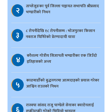
ताप्लेजुङका पूर्व जिल्ला पञ्चायत सभापति श्रीप्रसाद
२
भण्डारीको निधन
८ रोपनीदेखि १८ रोपनीसम्म : भोजपुरका किसान
३
नवराज घिमिरेको प्रेरणादायी यात्रा
काैशल्य गोत्रीय सिजापती भण्डारीका एक जिउँदो
४
इतिहासको अन्त्य
काठमाडौँको बुद्धनगरमा आत्मदाहको प्रयास गरेका
५
आश्विन राउतको निधन
रास्वपा सांसद राजु पाण्डेले सेनाका क्याप्टेनलाई
६
हप्कीदप्की गरेको भिडियो भाइरल