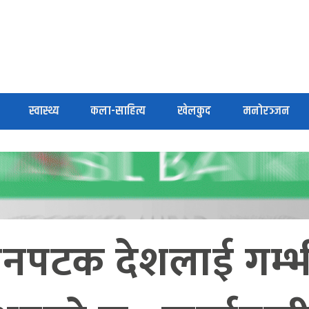
स्वास्थ्य
कला-साहित्य
खेलकुद
मनोरञ्जन
े तीनपटक देशलाई गम्