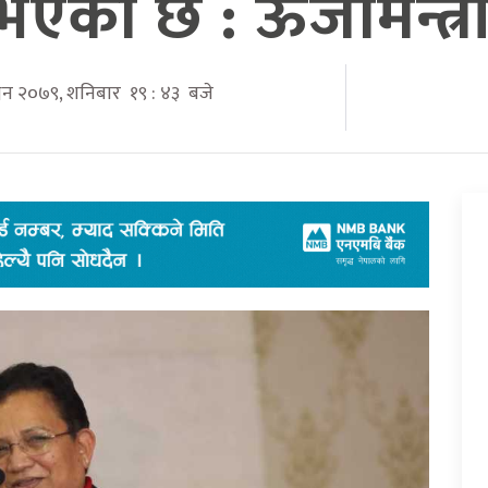
भएको छ : ऊर्जामन्त्
्विन २०७९, शनिबार १९ : ४३ बजे