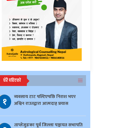
धेरै पढिएको
व्यवसाय टाट पल्टिएपछि निराश भएर
१
अश्विन राउतद्वारा आत्मदाह प्रयास
ताप्लेजुङका पूर्व जिल्ला पञ्चायत सभापति