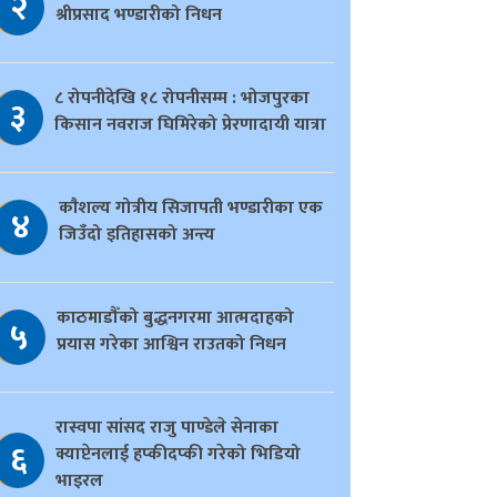
२
श्रीप्रसाद भण्डारीको निधन
८ रोपनीदेखि १८ रोपनीसम्म : भोजपुरका
३
किसान नवराज घिमिरेको प्रेरणादायी यात्रा
काैशल्य गोत्रीय सिजापती भण्डारीका एक
४
जिउँदो इतिहासको अन्त्य
काठमाडौँको बुद्धनगरमा आत्मदाहको
५
प्रयास गरेका आश्विन राउतको निधन
रास्वपा सांसद राजु पाण्डेले सेनाका
६
क्याप्टेनलाई हप्कीदप्की गरेको भिडियो
भाइरल