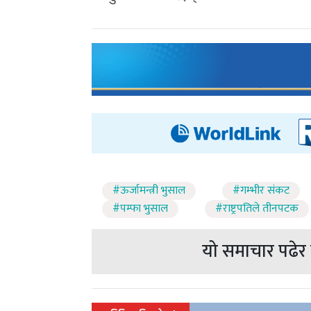
#ऊर्जामन्त्री भुसाल
#गम्भीर संकट
#पम्फा भुसाल
#राष्ट्रपतिले तीनपटक
यो समाचार पढेर त