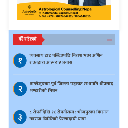
धेरै पढिएको
व्यवसाय टाट पल्टिएपछि निराश भएर अश्विन
१
राउतद्वारा आत्मदाह प्रयास
ताप्लेजुङका पूर्व जिल्ला पञ्चायत सभापति श्रीप्रसाद
२
भण्डारीको निधन
८ रोपनीदेखि १८ रोपनीसम्म : भोजपुरका किसान
३
नवराज घिमिरेको प्रेरणादायी यात्रा