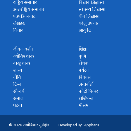
राष्ट्रिय समाचार
विज्ञान जिज्ञासा
अन्तर्राष्ट्रिय समाचार
स्वास्थ्य जिज्ञासा
पत्रपत्रिकावाट
यौन जिज्ञासा
लेखहरु
घरेलु उपचार
विचार
आयुर्वेद
जीवन-दर्शन
शिक्षा
ज्योतिषशास्त्र
कृषि
वास्तुशास्त्र
रोचक
शास्त्र
पर्यटन
नीति
विकास
टिप्स
अन्तर्वार्ता
सौन्दर्य
फोटो फिचर
समाज
राशिफल
घटना
मौसम
© 2026 सर्वाधिकार सुरक्षित
Developed By : Appharu