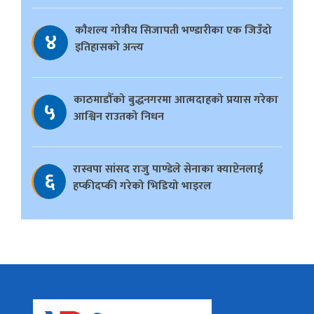
काैशल्य गोत्रीय सिजापती भण्डारीका एक जिउँदो
४
इतिहासको अन्त्य
काठमाडौँको बुद्धनगरमा आत्मदाहको प्रयास गरेका
५
आश्विन राउतको निधन
रास्वपा सांसद राजु पाण्डेले सेनाका क्याप्टेनलाई
६
हप्कीदप्की गरेको भिडियो भाइरल