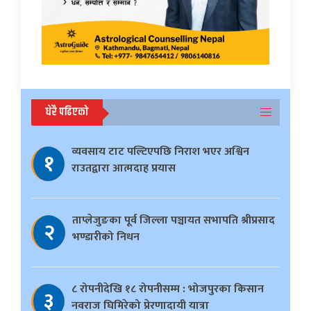
धेरै पढिएको
व्यवसाय टाट पल्टिएपछि निराश भएर अश्विन
१
राउतद्वारा आत्मदाह प्रयास
ताप्लेजुङका पूर्व जिल्ला पञ्चायत सभापति श्रीप्रसाद
२
भण्डारीको निधन
८ रोपनीदेखि १८ रोपनीसम्म : भोजपुरका किसान
३
नवराज घिमिरेको प्रेरणादायी यात्रा