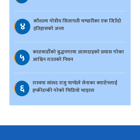
काैशल्य गोत्रीय सिजापती भण्डारीका एक जिउँदो
४
इतिहासको अन्त्य
काठमाडौँको बुद्धनगरमा आत्मदाहको प्रयास गरेका
५
आश्विन राउतको निधन
रास्वपा सांसद राजु पाण्डेले सेनाका क्याप्टेनलाई
६
हप्कीदप्की गरेको भिडियो भाइरल