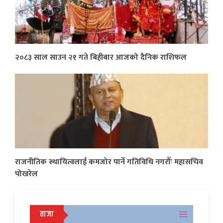
२०८३ साल साउन २१ गते बिहीबार आजको दैनिक राशिफल
राजनीतिक स्थायित्वलाई कमजोर पार्ने गतिविधि नगरौँः महासचिव
पोखरेल
ताजा