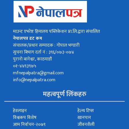
माउन्ट एभरेष्ट हिमालय पब्लिकेशन प्रा.लि.द्वारा संचालित
नेपालपत्र डट कम
संचालक/प्रधान सम्पादक : गोपाल भण्डारी
सुचना बिभाग दर्ता नं : ३९६/०७३-०७४
पुरानो बानेश्वर, काठमाडौं
०१-४४९३९७५
mfnepalpatra@gmail.com
info@nepalpatra.com
महत्वपूर्ण लिंकहरु
हेडलाइन
हेल्थ टिप्स
विश्वकप विशेष
खानपान
आम निर्वाचन-२०७९
जीवनशैली