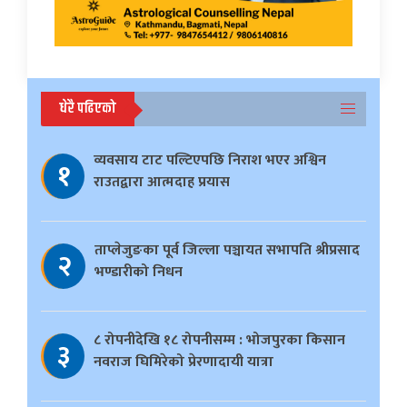
धेरै पढिएको
व्यवसाय टाट पल्टिएपछि निराश भएर अश्विन
१
राउतद्वारा आत्मदाह प्रयास
ताप्लेजुङका पूर्व जिल्ला पञ्चायत सभापति श्रीप्रसाद
२
भण्डारीको निधन
८ रोपनीदेखि १८ रोपनीसम्म : भोजपुरका किसान
३
नवराज घिमिरेको प्रेरणादायी यात्रा