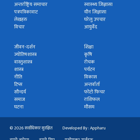
अन्तर्राष्ट्रिय समाचार
स्वास्थ्य जिज्ञासा
पत्रपत्रिकावाट
यौन जिज्ञासा
लेखहरु
घरेलु उपचार
विचार
आयुर्वेद
जीवन-दर्शन
शिक्षा
ज्योतिषशास्त्र
कृषि
वास्तुशास्त्र
रोचक
शास्त्र
पर्यटन
नीति
विकास
टिप्स
अन्तर्वार्ता
सौन्दर्य
फोटो फिचर
समाज
राशिफल
घटना
मौसम
© 2026 सर्वाधिकार सुरक्षित
Developed By : Appharu