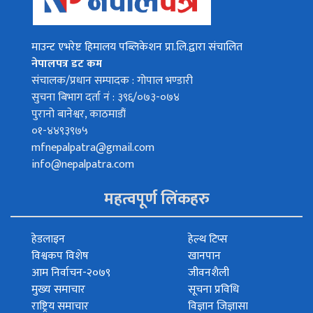
माउन्ट एभरेष्ट हिमालय पब्लिकेशन प्रा.लि.द्वारा संचालित
नेपालपत्र डट कम
संचालक/प्रधान सम्पादक : गोपाल भण्डारी
सुचना बिभाग दर्ता नं : ३९६/०७३-०७४
पुरानो बानेश्वर, काठमाडौं
०१-४४९३९७५
mfnepalpatra@gmail.com
info@nepalpatra.com
महत्वपूर्ण लिंकहरु
हेडलाइन
हेल्थ टिप्स
विश्वकप विशेष
खानपान
आम निर्वाचन-२०७९
जीवनशैली
मुख्य समाचार
सूचना प्रविधि
राष्ट्रिय समाचार
विज्ञान जिज्ञासा