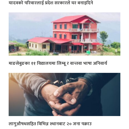
यादवको परिवारलाई प्रदेश सरकारले घर बनाइदिने
माङसेबुङका ११ विद्यालयमा लिम्बू र वान्तवा भाषा अनिवार्य
लागुऔषधसहित विभिन्न स्थानबाट २० जना पक्राउ