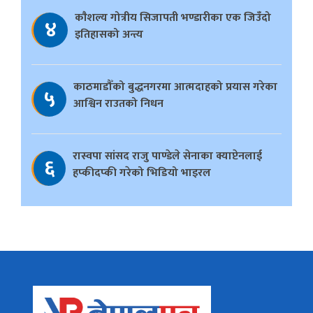
काैशल्य गोत्रीय सिजापती भण्डारीका एक जिउँदो
४
इतिहासको अन्त्य
काठमाडौँको बुद्धनगरमा आत्मदाहको प्रयास गरेका
५
आश्विन राउतको निधन
रास्वपा सांसद राजु पाण्डेले सेनाका क्याप्टेनलाई
६
हप्कीदप्की गरेको भिडियो भाइरल