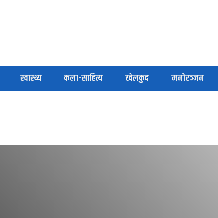
स्वास्थ्य
कला-साहित्य
खेलकुद
मनोरञ्जन