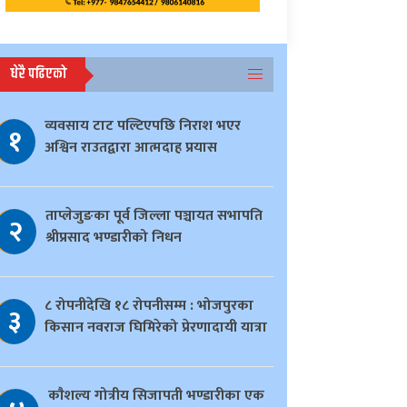
धेरै पढिएको
व्यवसाय टाट पल्टिएपछि निराश भएर
१
अश्विन राउतद्वारा आत्मदाह प्रयास
ताप्लेजुङका पूर्व जिल्ला पञ्चायत सभापति
२
श्रीप्रसाद भण्डारीको निधन
८ रोपनीदेखि १८ रोपनीसम्म : भोजपुरका
३
किसान नवराज घिमिरेको प्रेरणादायी यात्रा
काैशल्य गोत्रीय सिजापती भण्डारीका एक