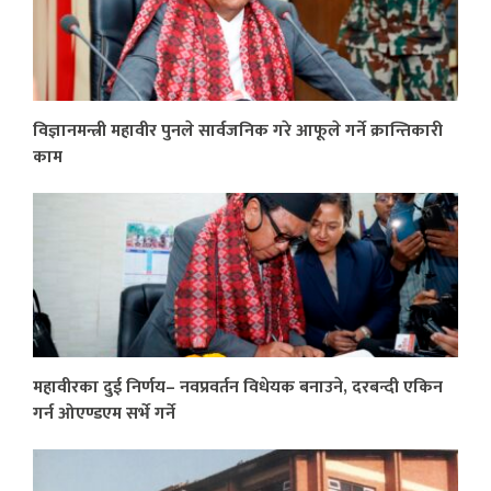
विज्ञानमन्त्री महावीर पुनले सार्वजनिक गरे आफूले गर्ने क्रान्तिकारी
काम
महावीरका दुई निर्णय– नवप्रवर्तन विधेयक बनाउने, दरबन्दी एकिन
गर्न ओएण्डएम सर्भे गर्ने