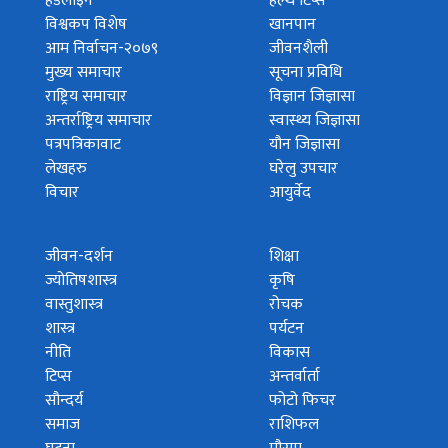
हेडलाइन
हेल्थ टिप्स
विश्वकप विशेष
खानपान
आम निर्वाचन-२०७९
जीवनशैली
मुख्य समाचार
सूचना प्रविधि
राष्ट्रिय समाचार
विज्ञान जिज्ञासा
अन्तर्राष्ट्रिय समाचार
स्वास्थ्य जिज्ञासा
पत्रपत्रिकावाट
यौन जिज्ञासा
लेखहरु
घरेलु उपचार
विचार
आयुर्वेद
जीवन-दर्शन
शिक्षा
ज्योतिषशास्त्र
कृषि
वास्तुशास्त्र
रोचक
शास्त्र
पर्यटन
नीति
विकास
टिप्स
अन्तर्वार्ता
सौन्दर्य
फोटो फिचर
समाज
राशिफल