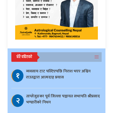
धेरै पढिएको
व्यवसाय टाट पल्टिएपछि निराश भएर अश्विन
१
राउतद्वारा आत्मदाह प्रयास
ताप्लेजुङका पूर्व जिल्ला पञ्चायत सभापति श्रीप्रसाद
२
भण्डारीको निधन