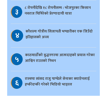
८ रोपनीदेखि १८ रोपनीसम्म : भोजपुरका किसान
३
नवराज घिमिरेको प्रेरणादायी यात्रा
काैशल्य गोत्रीय सिजापती भण्डारीका एक जिउँदो
४
इतिहासको अन्त्य
काठमाडौँको बुद्धनगरमा आत्मदाहको प्रयास गरेका
५
आश्विन राउतको निधन
रास्वपा सांसद राजु पाण्डेले सेनाका क्याप्टेनलाई
६
हप्कीदप्की गरेको भिडियो भाइरल