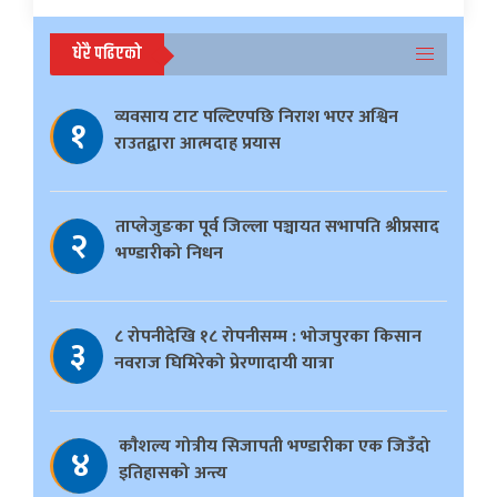
धेरै पढिएको
व्यवसाय टाट पल्टिएपछि निराश भएर अश्विन
१
राउतद्वारा आत्मदाह प्रयास
ताप्लेजुङका पूर्व जिल्ला पञ्चायत सभापति श्रीप्रसाद
२
भण्डारीको निधन
८ रोपनीदेखि १८ रोपनीसम्म : भोजपुरका किसान
३
नवराज घिमिरेको प्रेरणादायी यात्रा
काैशल्य गोत्रीय सिजापती भण्डारीका एक जिउँदो
४
इतिहासको अन्त्य