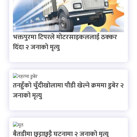
भक्तपुरमा टिपरले मोटरसाइकललाई ठक्कर
दिँदा २ जनाको मृत्यु
तनहुँको चुँदीखोलामा पौडी खेल्ने क्रममा डुबेर २
जनाको मृत्यु
बैतडीमा छुट्टाछुट्टै घटनामा २ जनाको मृत्यु