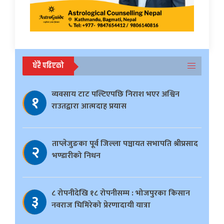
धेरै पढिएको
व्यवसाय टाट पल्टिएपछि निराश भएर अश्विन
१
राउतद्वारा आत्मदाह प्रयास
ताप्लेजुङका पूर्व जिल्ला पञ्चायत सभापति श्रीप्रसाद
२
भण्डारीको निधन
८ रोपनीदेखि १८ रोपनीसम्म : भोजपुरका किसान
३
नवराज घिमिरेको प्रेरणादायी यात्रा