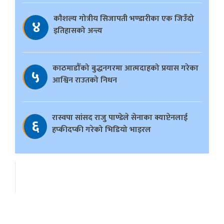
काैशल्य गोत्रीय सिजापती भण्डारीका एक जिउँदो
४
इतिहासको अन्त्य
काठमाडौँको बुद्धनगरमा आत्मदाहको प्रयास गरेका
५
आश्विन राउतको निधन
रास्वपा सांसद राजु पाण्डेले सेनाका क्याप्टेनलाई
६
हप्कीदप्की गरेको भिडियो भाइरल