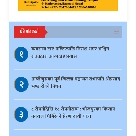
धेरै पढिएको
व्यवसाय टाट पल्टिएपछि निराश भएर अश्विन
१
राउतद्वारा आत्मदाह प्रयास
ताप्लेजुङका पूर्व जिल्ला पञ्चायत सभापति श्रीप्रसाद
२
भण्डारीको निधन
८ रोपनीदेखि १८ रोपनीसम्म : भोजपुरका किसान
३
नवराज घिमिरेको प्रेरणादायी यात्रा