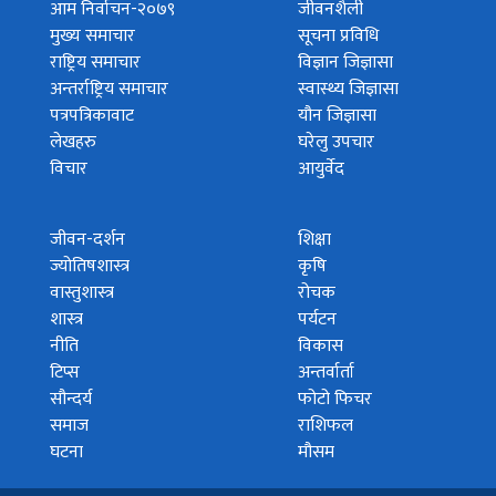
आम निर्वाचन-२०७९
जीवनशैली
मुख्य समाचार
सूचना प्रविधि
राष्ट्रिय समाचार
विज्ञान जिज्ञासा
अन्तर्राष्ट्रिय समाचार
स्वास्थ्य जिज्ञासा
पत्रपत्रिकावाट
यौन जिज्ञासा
लेखहरु
घरेलु उपचार
विचार
आयुर्वेद
जीवन-दर्शन
शिक्षा
ज्योतिषशास्त्र
कृषि
वास्तुशास्त्र
रोचक
शास्त्र
पर्यटन
नीति
विकास
टिप्स
अन्तर्वार्ता
सौन्दर्य
फोटो फिचर
समाज
राशिफल
घटना
मौसम