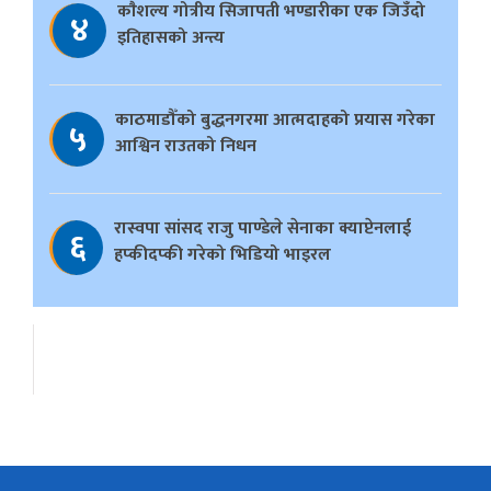
काैशल्य गोत्रीय सिजापती भण्डारीका एक जिउँदो
४
इतिहासको अन्त्य
काठमाडौँको बुद्धनगरमा आत्मदाहको प्रयास गरेका
५
आश्विन राउतको निधन
रास्वपा सांसद राजु पाण्डेले सेनाका क्याप्टेनलाई
६
हप्कीदप्की गरेको भिडियो भाइरल