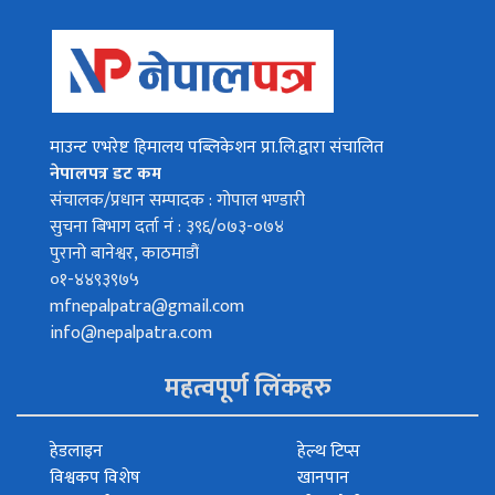
माउन्ट एभरेष्ट हिमालय पब्लिकेशन प्रा.लि.द्वारा संचालित
नेपालपत्र डट कम
संचालक/प्रधान सम्पादक : गोपाल भण्डारी
सुचना बिभाग दर्ता नं : ३९६/०७३-०७४
पुरानो बानेश्वर, काठमाडौं
०१-४४९३९७५
mfnepalpatra@gmail.com
info@nepalpatra.com
महत्वपूर्ण लिंकहरु
हेडलाइन
हेल्थ टिप्स
विश्वकप विशेष
खानपान