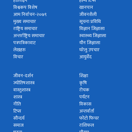
हेडलाइन
हेल्थ टिप्स
विश्वकप विशेष
खानपान
आम निर्वाचन-२०७९
जीवनशैली
मुख्य समाचार
सूचना प्रविधि
राष्ट्रिय समाचार
विज्ञान जिज्ञासा
अन्तर्राष्ट्रिय समाचार
स्वास्थ्य जिज्ञासा
पत्रपत्रिकावाट
यौन जिज्ञासा
लेखहरु
घरेलु उपचार
विचार
आयुर्वेद
जीवन-दर्शन
शिक्षा
ज्योतिषशास्त्र
कृषि
वास्तुशास्त्र
रोचक
शास्त्र
पर्यटन
नीति
विकास
टिप्स
अन्तर्वार्ता
सौन्दर्य
फोटो फिचर
समाज
राशिफल