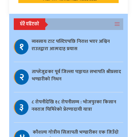
धेरै पढिएको
व्यवसाय टाट पल्टिएपछि निराश भएर अश्विन
१
राउतद्वारा आत्मदाह प्रयास
ताप्लेजुङका पूर्व जिल्ला पञ्चायत सभापति श्रीप्रसाद
२
भण्डारीको निधन
८ रोपनीदेखि १८ रोपनीसम्म : भोजपुरका किसान
३
नवराज घिमिरेको प्रेरणादायी यात्रा
काैशल्य गोत्रीय सिजापती भण्डारीका एक जिउँदो