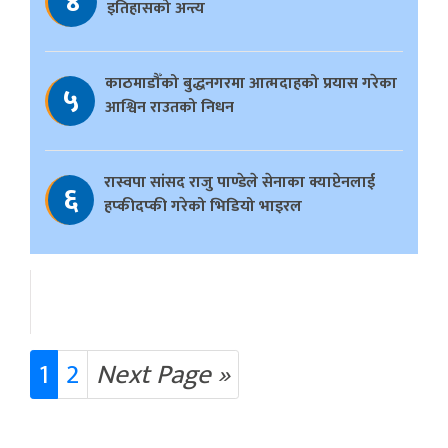
४
इतिहासको अन्त्य
काठमाडौँको बुद्धनगरमा आत्मदाहको प्रयास गरेका
५
आश्विन राउतको निधन
रास्वपा सांसद राजु पाण्डेले सेनाका क्याप्टेनलाई
६
हप्कीदप्की गरेको भिडियो भाइरल
1
2
Next Page »