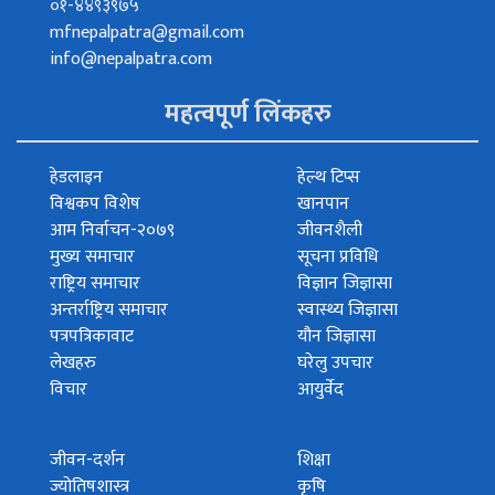
०१-४४९३९७५
mfnepalpatra@gmail.com
info@nepalpatra.com
महत्वपूर्ण लिंकहरु
हेडलाइन
हेल्थ टिप्स
विश्वकप विशेष
खानपान
आम निर्वाचन-२०७९
जीवनशैली
मुख्य समाचार
सूचना प्रविधि
राष्ट्रिय समाचार
विज्ञान जिज्ञासा
अन्तर्राष्ट्रिय समाचार
स्वास्थ्य जिज्ञासा
पत्रपत्रिकावाट
यौन जिज्ञासा
लेखहरु
घरेलु उपचार
विचार
आयुर्वेद
जीवन-दर्शन
शिक्षा
ज्योतिषशास्त्र
कृषि