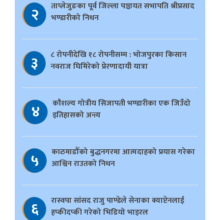
ताप्लेजुङका पूर्व जिल्ला पञ्चायत सभापति श्रीप्रसाद
२
भण्डारीको निधन
८ रोपनीदेखि १८ रोपनीसम्म : भोजपुरका किसान
३
नवराज घिमिरेको प्रेरणादायी यात्रा
काैशल्य गोत्रीय सिजापती भण्डारीका एक जिउँदो
४
इतिहासको अन्त्य
काठमाडौँको बुद्धनगरमा आत्मदाहको प्रयास गरेका
५
आश्विन राउतको निधन
रास्वपा सांसद राजु पाण्डेले सेनाका क्याप्टेनलाई
६
हप्कीदप्की गरेको भिडियो भाइरल