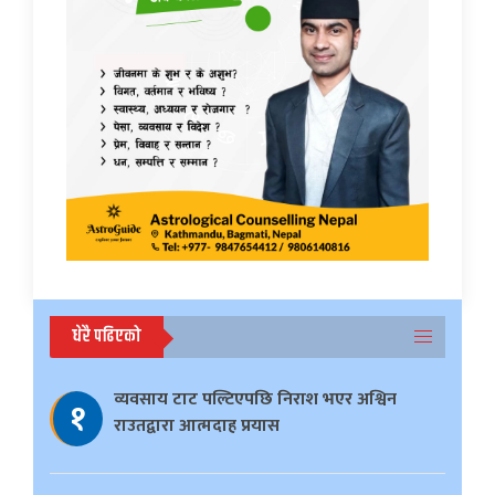
धेरै पढिएको
व्यवसाय टाट पल्टिएपछि निराश भएर अश्विन
१
राउतद्वारा आत्मदाह प्रयास