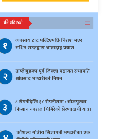
धेरै पढिएको
व्यवसाय टाट पल्टिएपछि निराश भएर
१
अश्विन राउतद्वारा आत्मदाह प्रयास
ताप्लेजुङका पूर्व जिल्ला पञ्चायत सभापति
२
श्रीप्रसाद भण्डारीको निधन
८ रोपनीदेखि १८ रोपनीसम्म : भोजपुरका
३
किसान नवराज घिमिरेको प्रेरणादायी यात्रा
काैशल्य गोत्रीय सिजापती भण्डारीका एक
४