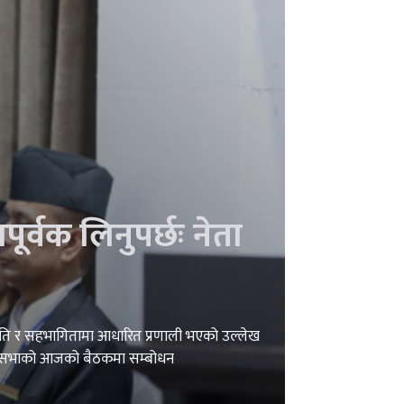
र्वक लिनुपर्छः नेता
सहमति र सहभागितामा आधारित प्रणाली भएको उल्लेख
तिनिधिसभाको आजको बैठकमा सम्बोधन