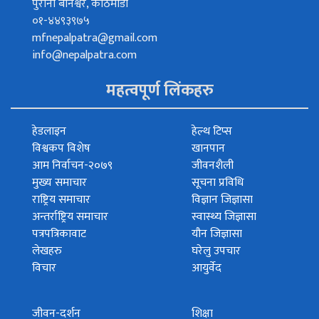
पुरानो बानेश्वर, काठमाडौं
०१-४४९३९७५
mfnepalpatra@gmail.com
info@nepalpatra.com
महत्वपूर्ण लिंकहरु
हेडलाइन
हेल्थ टिप्स
विश्वकप विशेष
खानपान
आम निर्वाचन-२०७९
जीवनशैली
मुख्य समाचार
सूचना प्रविधि
राष्ट्रिय समाचार
विज्ञान जिज्ञासा
अन्तर्राष्ट्रिय समाचार
स्वास्थ्य जिज्ञासा
पत्रपत्रिकावाट
यौन जिज्ञासा
लेखहरु
घरेलु उपचार
विचार
आयुर्वेद
जीवन-दर्शन
शिक्षा