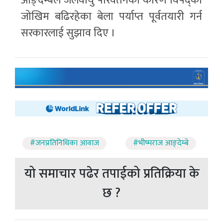
आङ्देम्बेले जलवायु परिवर्तनका कारण विपद्का
जोखिम बढिरहेका बेला पर्याप्त पूर्वतयारी गर्न
सरकारलाई सुझाव दिए ।
#जनप्रतिनिधिका आवाज
#भीष्मराज आङ्देम्बे
यो समाचार पढेर तपाईको प्रतिक्रिया के
छ ?